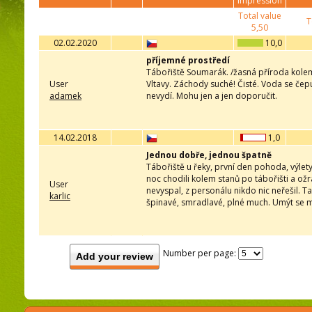
impression
Total value
T
5,50
02.02.2020
10,0
příjemné prostředí
Tábořiště Soumarák. /žasná příroda kolem,
User
Vltavy. Záchody suché! Čisté. Voda se čepu
adamek
nevydí. Mohu jen a jen doporučit.
14.02.2018
1,0
Jednou dobře, jednou špatně
Tábořiště u řeky, první den pohoda, výlety 
noc chodili kolem stanů po tábořišti a ožra
User
nevyspal, z personálu nikdo nic neřešil.
karlic
špinavé, smradlavé, plné much. Umýt se m
Number per page:
Add your review