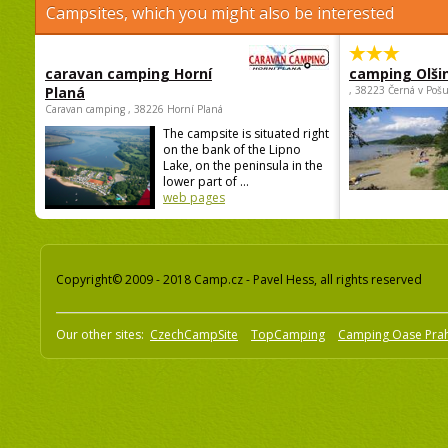
Campsites, which you might also be interested
caravan camping Horní
camping Olši
Planá
, 38223 Černá v Poš
Caravan camping , 38226 Horní Planá
The campsite is situated right
on the bank of the Lipno
Lake, on the peninsula in the
lower part of ...
web pages
Copyright© 2009 - 2018 Camp.cz - Pavel Hess, all rights reserved
Our other sites:
CzechCampSite
TopCamping
Camping Oase Pra