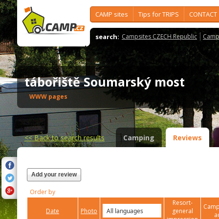
CAMP sites
Tips for TRIPS
CONTACT
search:
Campsites CZECH Republic
Camps
tábořiště Soumarský most
WWW pages
<<
Back to search results
Camping
Reviews
Add your review
Order by
Resort-
Campi
Date
Photo
general
a