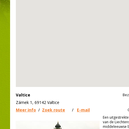
Valtice
Bez
Zámek 1, 69142 Valtice
Meer info
/
Zoek route
/
E-mail
Een uitgestrekt
van de Liechten
middeleeuwse b