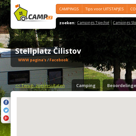
CAMPINGS
Tips voor UITSTAPJES
CO
zoeken:
Campings Tsjechië
Campings Slo
Stellplatz Čilistov
WWW pagina's
/
Facebook
<<
Terug- zoekresultaten
Camping
Beoordeling