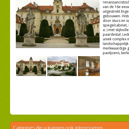
renaissancistisc
van de 16e eeuw
uitgestrekt Eng
gebouwen. Histo
door stucs en s
spiegelcabinet, s
a. ) met stijlvol
paardestal. Ledn
uniek complex m
landschappelijk
merkwaardige g
paviljoens, kerke
Campings die u kunnen ook interesseren