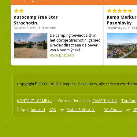
autocamp Free Star
Kemp Merkur
Strachotín
Pasohlávky
Šakvická 3, 693 01 Strachotín
Pasohlávky ev. č. 11
De camping bevindt zich in
het dorpje Strachotín, gebied
Břeclav direct aan de oever
van Novomlýnské...
www pagina's
Copyright© 2009 - 2018 Camp.cz - Pavel Hess, alle rechten voorbeh
KONTAKT - CAMP.cz
Onze andere sites:
CAMP Tsjechië
TopCam
App:
Android
iOS
by
MobileSoft s.r.o
WinPhone
by
XP