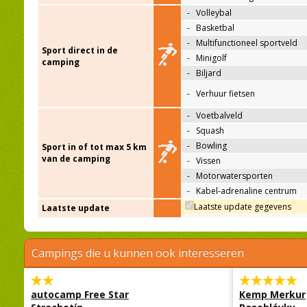
-
Volleybal
-
Basketbal
-
Multifunctioneel sportveld
Sport direct in de
-
Minigolf
camping
-
Biljard
-
Verhuur fietsen
-
Voetbalveld
-
Squash
-
Bowling
Sport in of tot max 5 km
van de camping
-
Vissen
-
Motorwatersporten
-
Kabel-adrenaline centrum
Laatste update gegevens
Laatste update
Campings die u kunnen ook interesseren
autocamp Free Star
Kemp Merkur