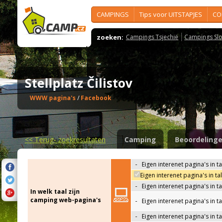
CAMPINGS
Tips voor UITSTAPJES
CO
zoeken:
Campings Tsjechië
Campings Slo
Stellplatz Čilistov
WWW pagina's
/
Facebook
<<
Terug- zoekresultaten
Camping
Beoordeling
-
Eigen interenet pagina's in t
Eigen interenet pagina's in t
-
Eigen interenet pagina's in t
In welk taal zijn
camping web-pagina's
-
Eigen interenet pagina's in t
-
Eigen interenet pagina's in ta