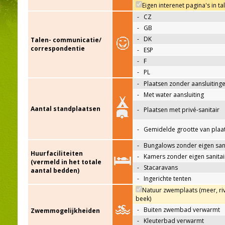
Eigen interenet pagina's in ta
-
CZ
-
GB
-
DK
Talen- communicatie/
correspondentie
-
ESP
-
F
-
PL
-
Plaatsen zonder aansluiting
-
Met water aansluiting
Aantal standplaatsen
-
Plaatsen met privé-sanitair
-
Gemidelde grootte van plaa
-
Bungalows zonder eigen sani
Huurfaciliteiten
-
Kamers zonder eigen sanitai
(vermeld in het totale
-
Stacaravans
aantal bedden)
-
Ingerichte tenten
Natuur zwemplaats (meer, riv
beek)
-
Buiten zwembad verwarmt
Zwemmogelijkheiden
-
Kleuterbad verwarmt