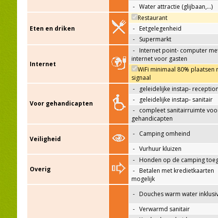
-
Water attractie (glijbaan,…)
Restaurant
Eten en driken
-
Eetgelegenheid
-
Supermarkt
-
Internet point- computer me
internet voor gasten
Internet
WiFi minimaal 80% plaatsen 
signaal
-
geleidelijke instap- receptio
-
geleidelijke instap- sanitair
Voor gehandicapten
-
compleet sanitairruimte voo
gehandicapten
-
Camping omheind
Veiligheid
-
Vurhuur kluizen
-
Honden op de camping toeg
Overig
-
Betalen met kredietkaarten
mogelijk
-
Douches warm water inklusi
-
Verwarmd sanitair