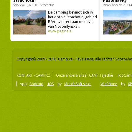
Strachotín
Pasohlávky
Šakvická 3, 693 01 Strachotín
Pasohlávky ev. č. 11
De camping bevindt zich in
het dorpje Strachotín, gebied
Břeclav direct aan de oever
van Novomlýnské...
www pagina's
Copyright© 2009 - 2018 Camp.cz - Pavel Hess, alle rechten voorbeh
KONTAKT - CAMP.cz
Onze andere sites:
CAMP Tsjechië
TopCam
App:
Android
iOS
by
MobileSoft s.r.o
WinPhone
by
XP