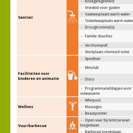
-
Kookgelegenheid
-
Vrieskist voor gasten
-
Vaatwasplaats warm water
Sanitair
-
Textielwasplaats warm wate
-
Droogtrommel(s)
-
Familie douches
-
Verchoenpult
-
Stortplaats chemisch toilet
-
Speeltuin
-
Miniclub
Faciliteiten voor
kinderen en animatie
-
Disco
-
Programma/uitstapjes voor
volwassene
-
Whirpool
Wellnes
-
Massages
-
Beautycenter
-
Open vuur bij tent/caravan
toegestaan
Vuur/barbecue
-
Barbecue toegestaan