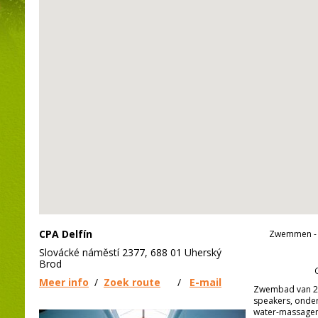
CPA Delfín
Zwemmen - 
Slovácké náměstí 2377, 688 01 Uherský
Brod
Meer info
/
Zoek route
/
E-mail
Zwembad van 25
speakers, onder
water-massagem