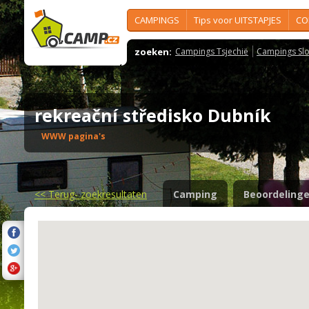
CAMPINGS
Tips voor UITSTAPJES
CO
zoeken:
Campings Tsjechië
Campings Slo
rekreační středisko Dubník
WWW pagina's
<<
Terug- zoekresultaten
Camping
Beoordeling