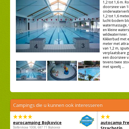
1,2 tot 1,6 m. 
doorsnee van 
onderwaterverli
1,2 tot 1,6 met
lucht-bodem bl
watermassage, v
en kleine water
wildwaterrivier.
Kikkerbad met e
meter met attrac
van 1,2 m, spuit
verplaatsbare g
een doorsnee va
tevens twee st
met speeltj ...
Campings die u kunnen ook interesseren