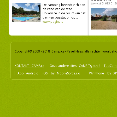
eurocamping Bojkovice
autocamp Fre
Štefánikova 1008, 687 71 Bojkovice
Strachotín
Šakvická 3, 693 01 S
De camping bevindt zich aan
de rand van de stad
Bojkovice in de buurt van het
trein-en busstation op...
www pagina's
Copyright© 2009 - 2018 Camp.cz - Pavel Hess, alle rechten voorbeh
KONTAKT - CAMP.cz
Onze andere sites:
CAMP Tsjechië
TopCam
App:
Android
iOS
by
MobileSoft s.r.o
WinPhone
by
XP