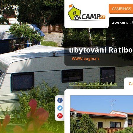
CAMPINGS
zoeken:
C
ubytování Ratib
WWW pagina's
<<
Terug- zoekresultaten
C