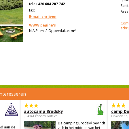
tel.:
+420 604 207 742
Sanit
fax:
Areaa
E-mail shrijven
Comm
WWW pagina's
schri
2
N.A.P.:
m
/
Oppervlakte:
m
interesseren
autocamp Brodský
camp Do
, 54941 Červený Kostelec
Oblanov 37,
De camping Brodský bevindt
ed aan de
zich in het midden van het