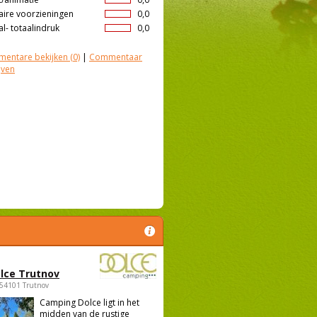
aire voorzieningen
0,0
l- totaalindruk
0,0
entare bekijken
(0)
|
Commentaar
jven
lce Trutnov
 54101 Trutnov
Camping Dolce ligt in het
midden van de rustige