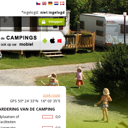
*ingelogd::
niet ingelogd
Inloggen
zoek route
GPS: 50° 24' 33"N 16° 03' 35"E
RDERING VAN DE CAMPING
dplaatsen of
0,0
aciliteiten
t/animatie
0,0