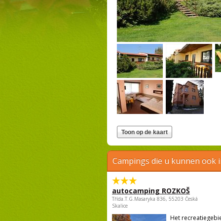
Campings die u kunnen ook 
autocamping ROZKOŠ
Třída.T.G.Masaryka 836, 55203 Česká
Skalice
Het recreatiegebi