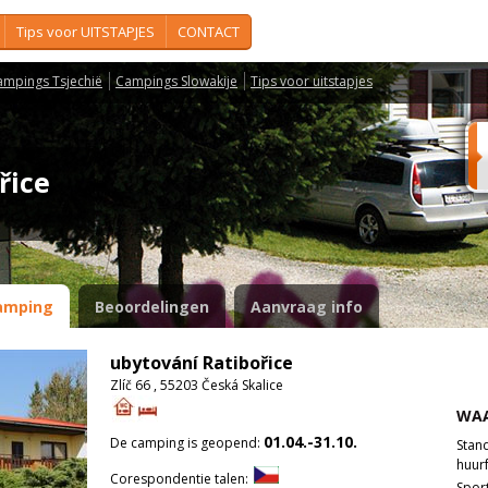
Tips voor UITSTAPJES
CONTACT
ampings Tsjechië
Campings Slowakije
Tips voor uitstapjes
ořice
amping
Beoordelingen
Aanvraag info
ubytování Ratibořice
Zlíč 66 , 55203 Česká Skalice
WAA
01.04.-31.10.
De camping is geopend:
Stan
huurf
Corespondentie talen:
Spor