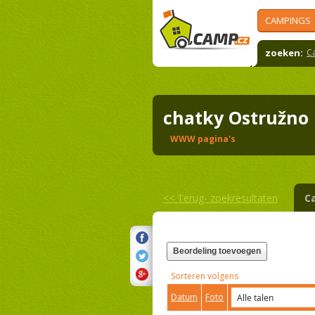
CAMPINGS
zoeken:
C
chatky Ostružn
WWW pagina's
<<
Terug- zoekresultaten
C
Beordeling toevoegen
Sorteren volgens
Datum
Foto