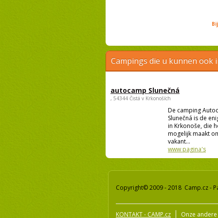
Bi
Campings die u kunnen ook 
autocamp Slunečná
, 54344 Čistá v Krkonoších
De camping Auto
Slunečná is de en
in Krkonoše, die h
mogelijk maakt o
vakant...
www pagina's
Copyright© 2009 - 2018 Camp.cz - P
KONTAKT - CAMP.cz
Onze andere 