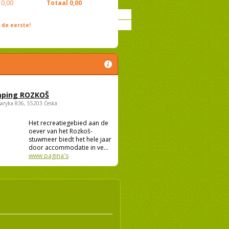
0,00
Totaal
0,00
de eerste!
ping ROZKOŠ
saryka 836, 55203 Česká
Het recreatiegebied aan de
oever van het Rozkoš-
stuwmeer biedt het hele jaar
door accommodatie in ve...
www pagina's