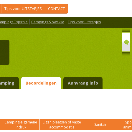
Tips voor UITSTAPJES
CONTACT
ampings Tsjechië
Campings Slowakije
Tips voor uitstapjes
o
amping
Beoordelingen
Aanvraag info
Camping-algemene
Eigen plaatsen of vaste
Spor
Sanitair
indruk
accommodatie
anim