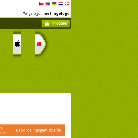
*ingelogd::
niet ingelogd
Inloggen
t,
Beoordelingsgemiddelde
atie