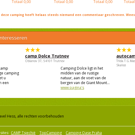
Totaal
0,00
Totaal
0,00
Totaal
0,00
Totaal
j deze camping heeft helaas steeds niemand een commentaar geschreven. Wees 
interesseren
camp Dolce Trutnov
autocam
Oblanov 37, 54101 Trutnov
Třída.T.G.Ma
Skalice
camp
Camping Dolce ligt in het
ige camping
midden van de rustige
et u
natuur, aan de voet van de
m een
bergen van de Giant Mount...
www pagina's
avel Hess, alle rechten voorbehouden
sites:
CAMP Tsjechië
TopCamping
Camping Oase Praha