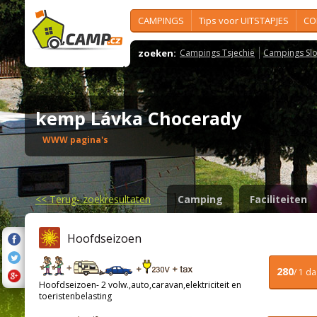
CAMPINGS
Tips voor UITSTAPJES
CO
zoeken:
Campings Tsjechië
Campings Slo
kemp Lávka Chocerady
WWW pagina's
<<
Terug- zoekresultaten
Camping
Faciliteiten
Hoofdseizoen
280
/ 1 d
Hoofdseizoen- 2 volw.,auto,caravan,elektriciteit en
toeristenbelasting