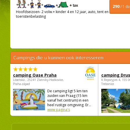
290
/ 1 d
Hoofdseizoen- 2 volw.+ kinder 4 en 12 jaar, auto, tent en
toeristenbelasting
Campings die u kunnen ook interesseren
camping Oase Praha
camping Dru
Libeňská , 25241 Zlatníky-Hodkovice,
K Reporyjim 4, 155 0
Praha-západ
Trebonice
De camping ligt 5 km ten
zuiden van Praag (15 km
vanaf het centrum) in een
heel rustige omgeving. Er...
www pagina's