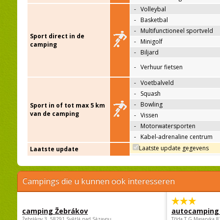
-
Volleybal
-
Basketbal
-
Multifunctioneel sportveld
Sport direct in de
-
Minigolf
camping
-
Biljard
-
Verhuur fietsen
-
Voetbalveld
-
Squash
-
Bowling
Sport in of tot max 5 km
van de camping
-
Vissen
-
Motorwatersporten
-
Kabel-adrenaline centrum
Laatste update gegevens
Laatste update
Campings die u kunnen ook interesseren
camping Žebrákov
autocamping
Žebrákov 3, 58291 Světlá nad Sázavou
Třída.T.G.Masaryka 