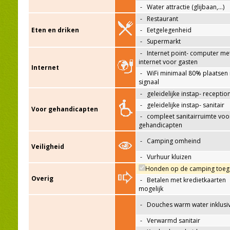
-
Water attractie (glijbaan,…)
-
Restaurant
Eten en driken
-
Eetgelegenheid
-
Supermarkt
-
Internet point- computer me
internet voor gasten
Internet
-
WiFi minimaal 80% plaatsen
signaal
-
geleidelijke instap- receptio
-
geleidelijke instap- sanitair
Voor gehandicapten
-
compleet sanitairruimte voo
gehandicapten
-
Camping omheind
Veiligheid
-
Vurhuur kluizen
Honden op de camping toeg
Overig
-
Betalen met kredietkaarten
mogelijk
-
Douches warm water inklusi
-
Verwarmd sanitair