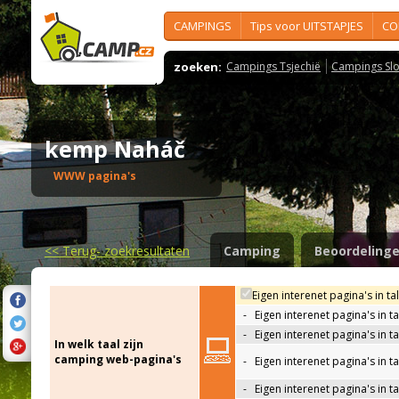
CAMPINGS
Tips voor UITSTAPJES
CO
zoeken:
Campings Tsjechië
Campings Slo
kemp Naháč
WWW pagina's
<<
Terug- zoekresultaten
Camping
Beoordeling
Eigen interenet pagina's in ta
-
Eigen interenet pagina's in t
-
Eigen interenet pagina's in t
In welk taal zijn
camping web-pagina's
-
Eigen interenet pagina's in t
-
Eigen interenet pagina's in ta