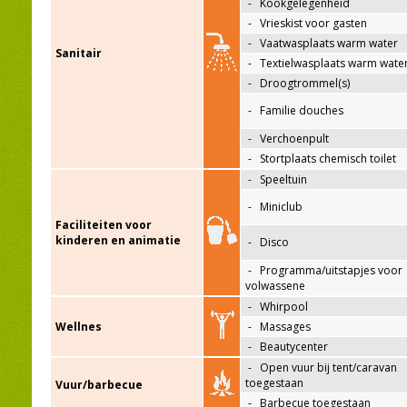
-
Kookgelegenheid
-
Vrieskist voor gasten
-
Vaatwasplaats warm water
Sanitair
-
Textielwasplaats warm wate
-
Droogtrommel(s)
-
Familie douches
-
Verchoenpult
-
Stortplaats chemisch toilet
-
Speeltuin
-
Miniclub
Faciliteiten voor
kinderen en animatie
-
Disco
-
Programma/uitstapjes voor
volwassene
-
Whirpool
Wellnes
-
Massages
-
Beautycenter
-
Open vuur bij tent/caravan
toegestaan
Vuur/barbecue
-
Barbecue toegestaan