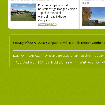
Skalice
Rustige camping in het
heuvelachtige bosgebied van
Tsjechië met veel
wandelmogelijkheden.
Camping ...
www pagina's
Copyright© 2009 - 2018 Camp.cz - Pavel Hess, alle rechten voorbeh
KONTAKT - CAMP.cz
Onze andere sites:
CAMP Tsjechië
TopCam
App:
Android
iOS
by
MobileSoft s.r.o
WinPhone
by
XP