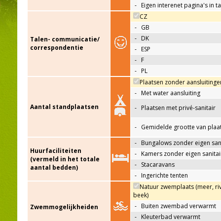
-
Eigen interenet pagina's in t
CZ
-
GB
-
DK
Talen- communicatie/
correspondentie
-
ESP
-
F
-
PL
Plaatsen zonder aansluitinge
-
Met water aansluiting
Aantal standplaatsen
-
Plaatsen met privé-sanitair
-
Gemidelde grootte van plaa
-
Bungalows zonder eigen sani
Huurfaciliteiten
-
Kamers zonder eigen sanitai
(vermeld in het totale
-
Stacaravans
aantal bedden)
-
Ingerichte tenten
Natuur zwemplaats (meer, riv
beek)
-
Buiten zwembad verwarmt
Zwemmogelijkheiden
-
Kleuterbad verwarmt