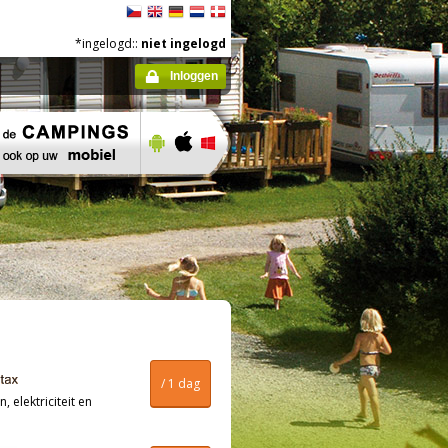
*ingelogd::
niet ingelogd
Inloggen
/ 1 dag
, elektriciteit en