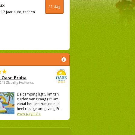
/ 1 dag
12 jaar,auto, tent en
 Oase Praha
5241 Zlatníky-Hodkovice,
De camping ligt 5 km ten
zuiden van Praag (15 km
vanaf het centrum) in een
heel rustige omgeving. Er...
www pagina's