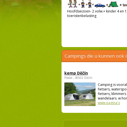
Hoofdseizoen- 2 volw.+ kinder 4 en 12
toeristenbelasting
Campings die u kunnen ook 
kemp Děčín
Polabí , 40502 Děčín
Camping is vooral
fietsers, waterspo
fietsers, klimmers
wandelaars. w hon
www pagina's