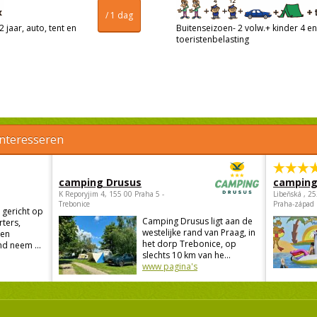
/ 1 dag
 jaar, auto, tent en
Buitenseizoen- 2 volw.+ kinder 4 en 
toeristenbelasting
interesseren
camping Drusus
camping
K Reporyjim 4, 155 00 Praha 5 -
Libeňská , 2
Trebonice
Praha-západ
 gericht op
Camping Drusus ligt aan de
rters,
westelijke rand van Praag, in
 en
het dorp Trebonice, op
d neem ...
slechts 10 km van he...
www pagina's