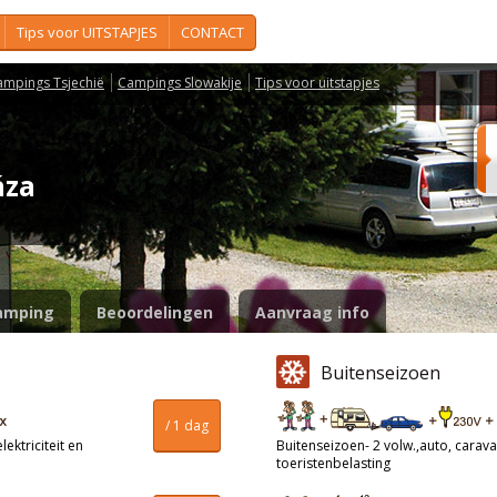
Tips voor UITSTAPJES
CONTACT
ampings Tsjechië
Campings Slowakije
Tips voor uitstapjes
Oáza
amping
Beoordelingen
Aanvraag info
Buitenseizoen
/ 1 dag
ektriciteit en
Buitenseizoen- 2 volw.,auto, caravan
toeristenbelasting