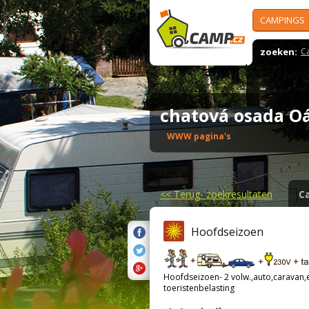
CAMPINGS
zoeken:
C
chatová osada 
WWW pagina's
<<
Terug- zoekresultaten
C
Hoofdseizoen
Hoofdseizoen- 2 volw.,auto,caravan,el
toeristenbelasting