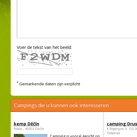
Voer de tekst van het beeld:
*
Gemarkende daten zijn verplicht
Campings die u kunnen ook interesseren
kemp Děčín
camping Dru
Polabí , 40502 Děčín
K Reporyjim 4, 155 0
Trebonice
Camping is vooral gericht op