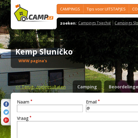
CAMPINGS
Tips voor UITSTAPJES
CO
zoeken:
Campings Tsjechië
Campings Slo
Kemp Sluníčko
WWW pagina's
<<
Terug- zoekresultaten
Camping
Beoordeling
*
*
Naam
Email
*
Vraag