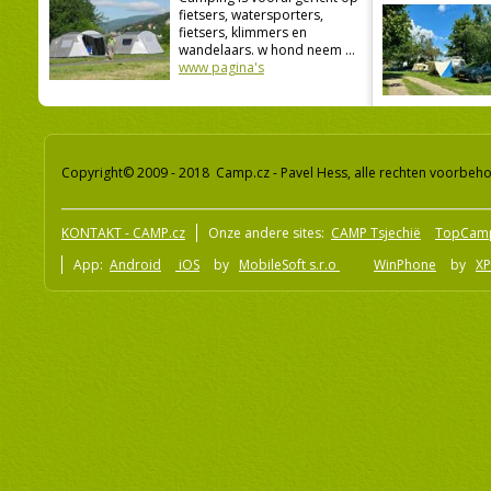
fietsers, watersporters,
fietsers, klimmers en
wandelaars. w hond neem ...
www pagina's
Copyright© 2009 - 2018 Camp.cz - Pavel Hess, alle rechten voorbeh
KONTAKT - CAMP.cz
Onze andere sites:
CAMP Tsjechië
TopCam
App:
Android
iOS
by
MobileSoft s.r.o
WinPhone
by
XP