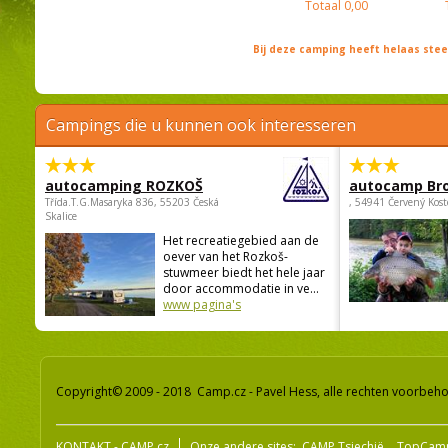
Totaal
0,00
Bij deze camping heeft helaas st
Campings die u kunnen ook interesseren
autocamping ROZKOŠ
autocamp Br
Třída.T.G.Masaryka 836, 55203 Česká
, 54941 Červený Kost
Skalice
Het recreatiegebied aan de
oever van het Rozkoš-
stuwmeer biedt het hele jaar
door accommodatie in ve...
www pagina's
Copyright© 2009 - 2018 Camp.cz - Pavel Hess, alle rechten voorbeh
KONTAKT - CAMP.cz
Onze andere sites:
CAMP Tsjechië
TopCam