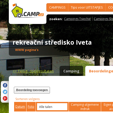
CAMPINGS
Tips voor UITSTAPJES
CO
zoeken:
Campings Tsjechië
Campings Slo
rekreační středisko Iveta
WWW pagina's
<<
Terug- zoekresultaten
Camping
Beoordeling
Beordeling toevoegen
Sorteren volgens
Camping-algemene
Eigen 
Datum
Foto
indruk
ac