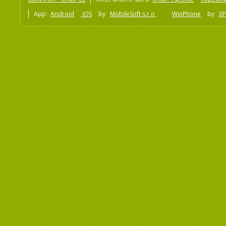
App:
Android
iOS
by
MobileSoft s.r.o
WinPhone
by
XP