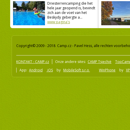
Driesterrencamping die het
hele jaar geopend is, bevindt
zich aan de voet van het
Beskydy gebergte a...
www pagina's
Copyright© 2009 - 2018 Camp.cz - Pavel Hess, alle rechten voorbeh
KONTAKT - CAMP.cz
Onze andere sites:
CAMP Tsjechië
TopCam
App:
Android
iOS
by
MobileSoft s.r.o
WinPhone
by
XP