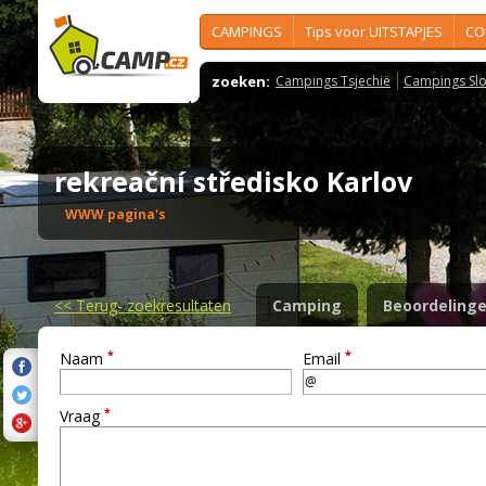
CAMPINGS
Tips voor UITSTAPJES
CO
zoeken:
Campings Tsjechië
Campings Slo
rekreační středisko Karlov
WWW pagina's
<<
Terug- zoekresultaten
Camping
Beoordeling
*
*
Naam
Email
*
Vraag