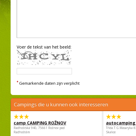
Voer de tekst van het beeld:
*
Gemarkende daten zijn verplicht
Campings die u kunnen ook interesseren
camp CAMPING ROŽNOV
autocamping
Radhošťská 940, 75661 Rožnov pod
Třída.T.G.Masaryka 
Radhoštěm
Skalice