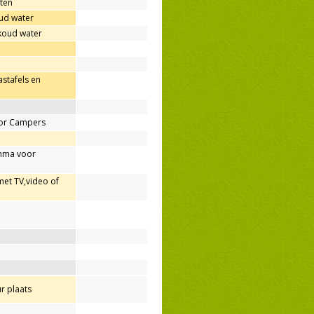
sten
ud water
 koud water
astafels en
oor Campers
mma voor
met TV,video of
r plaats