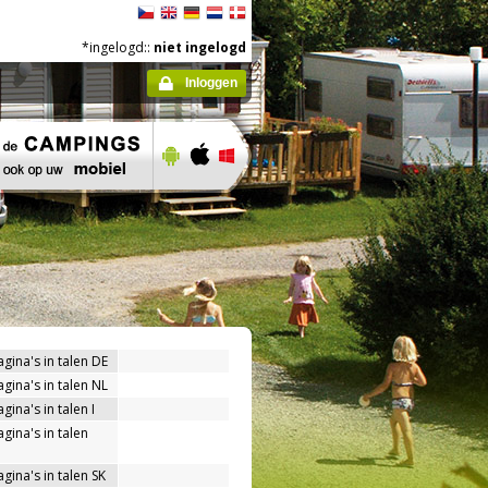
*ingelogd::
niet ingelogd
Inloggen
agina's in talen DE
agina's in talen NL
gina's in talen I
gina's in talen
gina's in talen SK