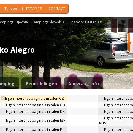
Tips voor UITSTAPJES
CONTACT
ampings Tsjechië
Campings Slowakije
Tips voor uitstapjes
sko Alegro
amping
Beoordelingen
Aanvraag info
Eigen interenet pagina's in talen CZ
-
Eigen interenet p
-
Eigen interenet pagina's in talen GB
-
Eigen interenet p
-
Eigen interenet pagina's in talen DK
-
Eigen interenet pa
-
Eigen interenet pa
-
Eigen interenet pagina's in talen ESP
RUS
-
Eigen interenet pagina's in talen F
-
Eigen interenet pa