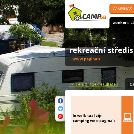
CAMPINGS
zoeken:
C
rekreační středi
WWW pagina's
<<
Terug- zoekresultaten
C
In welk taal zijn
camping web-pagina's