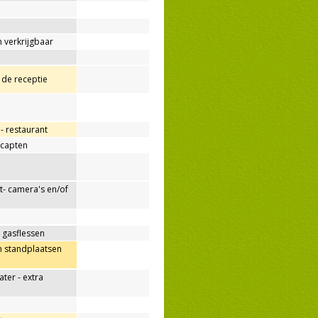
 verkrijgbaar
j de receptie
p- restaurant
capten
- camera's en/of
 gasflessen
n standplaatsen
er - extra