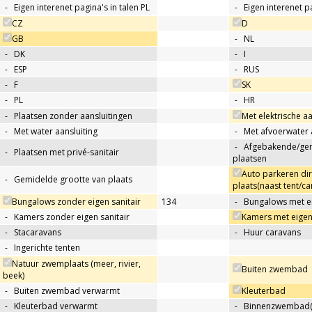
-
Eigen interenet pagina's in talen PL
-
Eigen interenet p
CZ
D
GB
-
NL
-
DK
-
I
-
ESP
-
RUS
-
F
SK
-
PL
-
HR
-
Plaatsen zonder aansluitingen
Met elektrische aa
-
Met water aansluiting
-
Met afvoerwater 
-
Afgebakende/g
-
Plaatsen met privé-sanitair
plaatsen
Auto parkeren di
-
Gemidelde grootte van plaats
plaats(naast tent/ca
Bungalows zonder eigen sanitair
134
-
Bungalows met ei
-
Kamers zonder eigen sanitair
Kamers met eigen 
-
Stacaravans
-
Huur caravans
-
Ingerichte tenten
Natuur zwemplaats (meer, rivier,
Buiten zwembad
beek)
-
Buiten zwembad verwarmt
Kleuterbad
-
Kleuterbad verwarmt
-
Binnenzwembad(