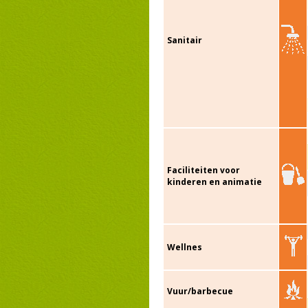
Sanitair
Faciliteiten voor
kinderen en animatie
Wellnes
Vuur/barbecue