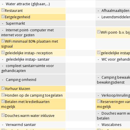
-
Water attractie (glijbaan,…)
Restaurant
-
Afhaalmaaltijden
Eetgelegenheid
-
Levendsmiddelen
-
Supermarkt
-
Internet point- computer met
WiFi point- b.v. bi
internet voor gasten
WiFi minimaal 80% plaatsen met
signaal
geleidelijke instap- reception
geleidelijke insta
-
geleidelijke instap- sanitair
-
WC voor gehandi
-
compleet sanitairruimte voor
gehandicapten
-
Camping bewaakt
-
Camping omheind
bewakingsdienst
Vurhuur kluizen
Honden op de camping toegelaten
-
Verkoop/inruiling
Betalen met kredietkaarten
Reserveringen va
mogelijk
mogelijk
-
Douches warm wat
Douches warm water inklusive
betalen
-
Verwarmd sanitair
-
Wascabines