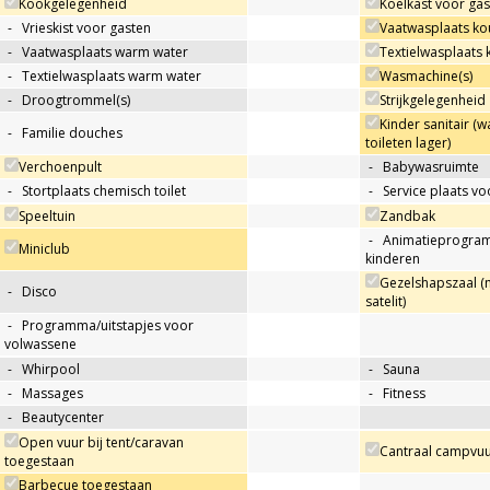
Kookgelegenheid
Koelkast voor ga
-
Vrieskist voor gasten
Vaatwasplaats ko
-
Vaatwasplaats warm water
Textielwasplaats
-
Textielwasplaats warm water
Wasmachine(s)
-
Droogtrommel(s)
Strijkgelegenheid
Kinder sanitair (w
-
Familie douches
toileten lager)
Verchoenpult
-
Babywasruimte
-
Stortplaats chemisch toilet
-
Service plaats v
Speeltuin
Zandbak
-
Animatieprogra
Miniclub
kinderen
Gezelshapszaal (
-
Disco
satelit)
-
Programma/uitstapjes voor
volwassene
-
Whirpool
-
Sauna
-
Massages
-
Fitness
-
Beautycenter
Open vuur bij tent/caravan
Cantraal campvuu
toegestaan
Barbecue toegestaan