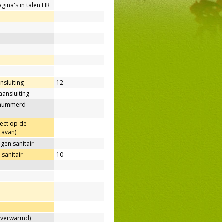
agina's in talen HR
nsluiting
12
aansluiting
enummerd
rect op de
ravan)
gen sanitair
sanitair
10
verwarmd)