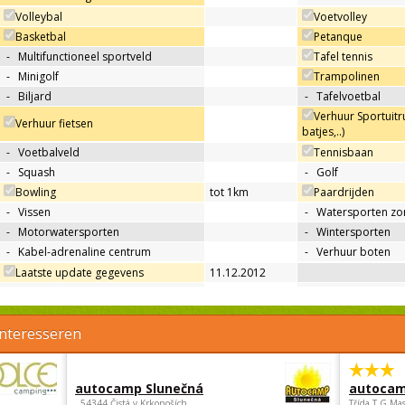
Volleybal
Voetvolley
Basketbal
Petanque
-
Multifunctioneel sportveld
Tafel tennis
-
Minigolf
Trampolinen
-
Biljard
-
Tafelvoetbal
Verhuur Sportuitru
Verhuur fietsen
batjes,..)
-
Voetbalveld
Tennisbaan
-
Squash
-
Golf
Bowling
tot 1km
Paardrijden
-
Vissen
-
Watersporten zo
-
Motorwatersporten
-
Wintersporten
-
Kabel-adrenaline centrum
-
Verhuur boten
Laatste update gegevens
11.12.2012
interesseren
autocamp Slunečná
autocam
, 54344 Čistá v Krkonoších
Třída.T.G.Ma