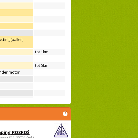
sting (ballen,
tot 1km
tot 5km
nder motor
ping ROZKOŠ
saryka 836, 55203 Česká