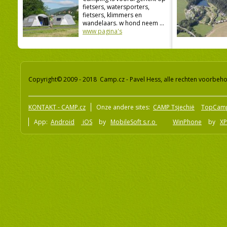
fietsers, watersporters,
fietsers, klimmers en
wandelaars. w hond neem ...
www pagina's
Copyright© 2009 - 2018 Camp.cz - Pavel Hess, alle rechten voorbeh
KONTAKT - CAMP.cz
Onze andere sites:
CAMP Tsjechië
TopCam
App:
Android
iOS
by
MobileSoft s.r.o
WinPhone
by
XP