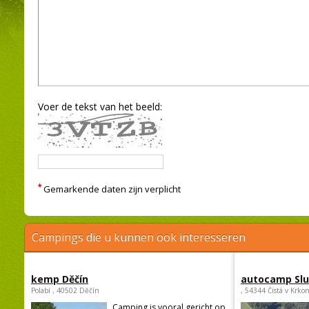
Voer de tekst van het beeld:
*
Gemarkende daten zijn verplicht
Campings die u kunnen ook interesseren
kemp Děčín
autocamp Sl
Polabí , 40502 Děčín
, 54344 Čistá v Krko
Camping is vooral gericht op