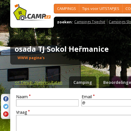
CAMPINGS
Tips voor UITSTAPJES
CO
zoeken:
Campings Tsjechië
Campings Slo
osada TJ Sokol Heřmanice
WWW pagina's
<<
Terug- zoekresultaten
Camping
Beoordeling
*
*
Naam
Email
*
Vraag