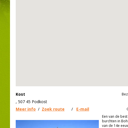
Kost
Bez
, 507 45 Podkost
Meer info
/
Zoek route
/
E-mail
Een van de bes
burchten in Boh
van de 14e eeuw