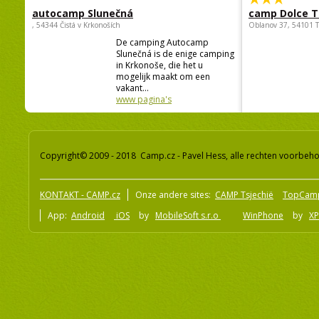
autocamp Slunečná
camp Dolce T
, 54344 Čistá v Krkonoších
Oblanov 37, 54101 
De camping Autocamp
Slunečná is de enige camping
in Krkonoše, die het u
mogelijk maakt om een
vakant...
www pagina's
Copyright© 2009 - 2018 Camp.cz - Pavel Hess, alle rechten voorbeh
KONTAKT - CAMP.cz
Onze andere sites:
CAMP Tsjechië
TopCam
App:
Android
iOS
by
MobileSoft s.r.o
WinPhone
by
XP