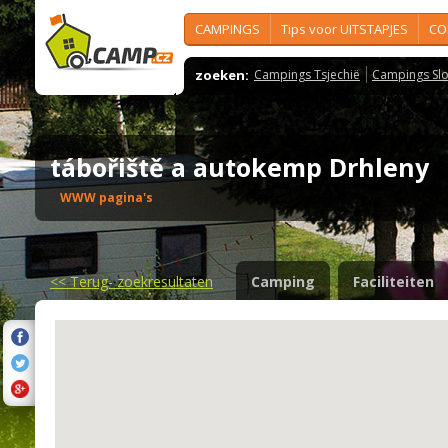
CAMPINGS
Tips voor UITSTAPJES
CO
zoeken:
Campings Tsjechië
Campings Slo
tábořiště a autokemp Drhleny
WWW pagina's
<<
Terug- zoekresultaten
Camping
Faciliteiten