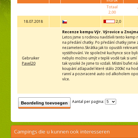
indruk
Totaal
2,00
18.07.2018
2,0
Recenze kempu Výr. Výrovice u Znojm
Letos jsme s rodinou navštívili tento kemp
na předání chatky. Po předání chatky jsme z
nezameteno.Skrátka jak to opustili rekrean
vystěhování. Ve společné kuchynce sice byli
Gebruiker
nebylo možno umýt v teplé vodě tak si umí k
Pavel20
tak vysoké že jsme to vzdali. Místní bufet 
koupání ašlapadel které stálo 200kč na hodi
ranní a pozvracené auto od alkoholem opoj
více.
Aantal per pagina:
Beordeling toevoegen
Campings die u kunnen ook interesseren