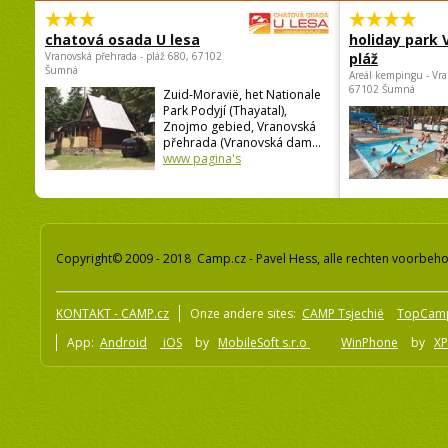
chatová osada U lesa
holiday park
Vranovská přehrada - pláž 680, 67102
pláž
Šumná
Areál kempingu - Vra
67102 Šumná
Zuid-Moravië, het Nationale
Park Podyjí (Thayatal),
Znojmo gebied, Vranovská
přehrada (Vranovská dam...
www pagina's
Copyright© 2009 - 2018 Camp.cz - Pavel Hess, alle rechten voorbeh
KONTAKT - CAMP.cz
Onze andere sites:
CAMP Tsjechië
TopCam
App:
Android
iOS
by
MobileSoft s.r.o
WinPhone
by
XP