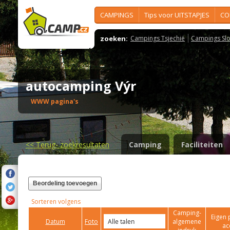
CAMPINGS
Tips voor UITSTAPJES
CO
zoeken:
Campings Tsjechië
Campings Slo
autocamping Výr
WWW pagina's
<<
Terug- zoekresultaten
Camping
Faciliteiten
Beordeling toevoegen
Sorteren volgens
Camping-
Eigen 
Datum
Foto
algemene
ac