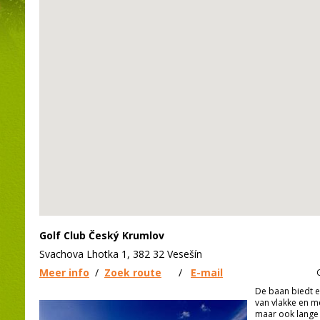
Golf Club Český Krumlov
Svachova Lhotka 1, 382 32 Vesešín
Meer info
/
Zoek route
/
E-mail
De baan biedt e
van vlakke en m
maar ook lange 