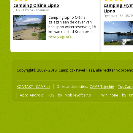
camping Olšina Lipno
camping Fry
, 38223 Černá v Pošumaví
Lipno
Frymburk 184, 3827
Camping Lipno Olšina
gelegen aan de oever van
het Lipno waterreservoir, 18
km van de stad Krumlov in...
www pagina's
Copyright© 2009 - 2018 Camp.cz - Pavel Hess, alle rechten voorbeh
KONTAKT - CAMP.cz
Onze andere sites:
CAMP Tsjechië
TopCam
App:
Android
iOS
by
MobileSoft s.r.o
WinPhone
by
XP