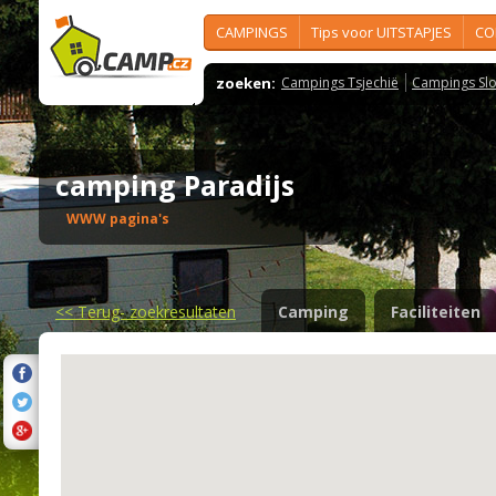
CAMPINGS
Tips voor UITSTAPJES
CO
zoeken:
Campings Tsjechië
Campings Slo
camping Paradijs
WWW pagina's
<<
Terug- zoekresultaten
Camping
Faciliteiten