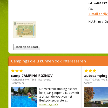
tel.:
+420 727 
fax:
E-mail shrij
N.A.P.:
m
/
Op
Campings die u kunnen ook interesseren
camp CAMPING ROŽNOV
autocamping
Radhošťská 940, 75661 Rožnov pod
Třída.T.G.Masaryka 
Radhoštěm
Skalice
Driesterrencamping die het
hele jaar geopend is, bevindt
zich aan de voet van het
Beskydy gebergte a...
www pagina's