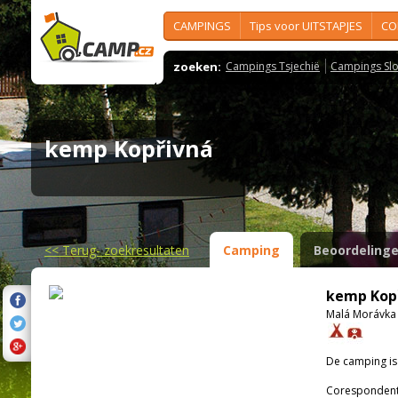
CAMPINGS
Tips voor UITSTAPJES
CO
zoeken:
Campings Tsjechië
Campings Slo
kemp Kopřivná
<<
Terug- zoekresultaten
Camping
Beoordeling
kemp Kop
Malá Morávka 
De camping i
Corespondenti