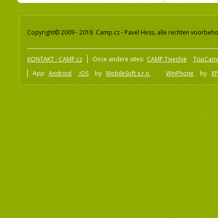
Copyright© 2009 - 2018 Camp.cz - Pavel Hess, alle rechten voorbeh
KONTAKT - CAMP.cz
Onze andere sites:
CAMP Tsjechië
TopCam
App:
Android
iOS
by
MobileSoft s.r.o
WinPhone
by
XP