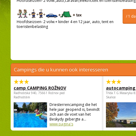
Hoofdseizoen- 2 volw.,auto,caravan,elektriciteit en toeristenbelasting
/ 1 d
Hoofdseizoen- 2 volw.+ kinder 4 en 12 jaar, auto, tent en
toeristenbelasting
Campings die u kunnen ook interesseren
camp CAMPING ROŽNOV
autocamping
Radhošťská 940, 75661 Rožnov pod
Třída.T.G.Masaryka 
Radhoštěm
Skalice
Driesterrencamping die het
hele jaar geopend is, bevindt
zich aan de voet van het
Beskydy gebergte a...
www pagina's