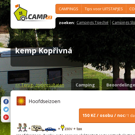
CAMPINGS
Tips voor UITSTAPJES
CO
zoeken:
Campings Tsjechië
Campings Slo
kemp Kopřivná
<<
Terug- zoekresultaten
Camping
Beoordeling
Hoofdseizoen
150 Kč / osobu / noc
/ 1 d