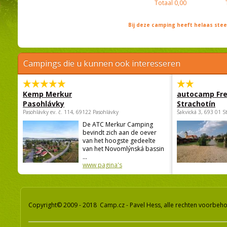
Totaal
0,00
Bij deze camping heeft helaas st
Campings die u kunnen ook interesseren
Kemp Merkur
autocamp Fre
Pasohlávky
Strachotín
Pasohlávky ev. č. 114, 69122 Pasohlávky
Šakvická 3, 693 01 S
De ATC Merkur Camping
bevindt zich aan de oever
van het hoogste gedeelte
van het Novomlýnská bassin
...
www pagina's
Copyright© 2009 - 2018 Camp.cz - Pavel Hess, alle rechten voorbeh