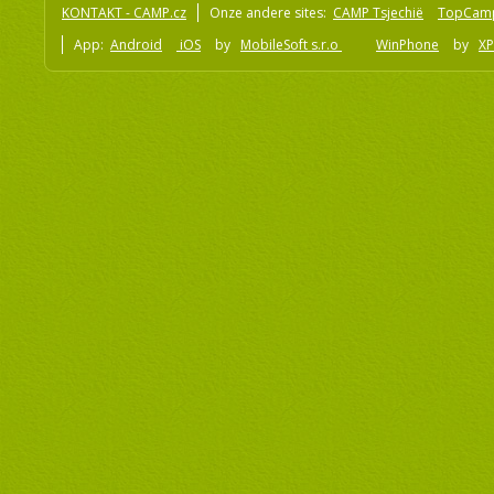
KONTAKT - CAMP.cz
Onze andere sites:
CAMP Tsjechië
TopCam
App:
Android
iOS
by
MobileSoft s.r.o
WinPhone
by
XP