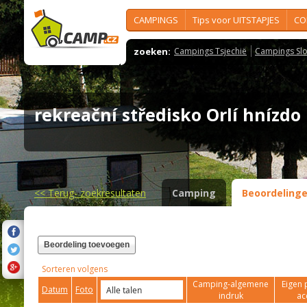
CAMPINGS
Tips voor UITSTAPJES
CO
zoeken:
Campings Tsjechië
Campings Slo
rekreační středisko Orlí hnízd
<<
Terug- zoekresultaten
Camping
Beoordeling
Beordeling toevoegen
Sorteren volgens
Camping-algemene
Eigen 
Datum
Foto
indruk
ac