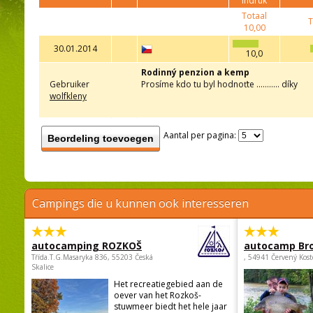
indruk
Totaal
T
10,00
30.01.2014
10,0
Rodinný penzion a kemp
Gebruiker
Prosíme kdo tu byl hodnoťte ........... díky
wolfkleny
Aantal per pagina:
Beordeling toevoegen
Campings die u kunnen ook interesseren
autocamping ROZKOŠ
autocamp Br
Třída.T.G.Masaryka 836, 55203 Česká
, 54941 Červený Kost
Skalice
Het recreatiegebied aan de
oever van het Rozkoš-
stuwmeer biedt het hele jaar