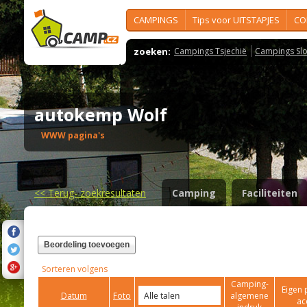
CAMPINGS
Tips voor UITSTAPJES
CO
zoeken:
Campings Tsjechië
Campings Slo
autokemp Wolf
WWW pagina's
<<
Terug- zoekresultaten
Camping
Faciliteiten
Beordeling toevoegen
Sorteren volgens
Camping-
Eigen 
Datum
Foto
algemene
ac