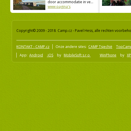
door accommodatie in ve...
www pagina's
Copyright© 2009 - 2018 Camp.cz - Pavel Hess, alle rechten voorbeh
KONTAKT - CAMP.cz
Onze andere sites:
CAMP Tsjechië
TopCam
App:
Android
iOS
by
MobileSoft s.r.o
WinPhone
by
XP