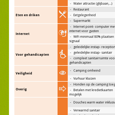
-
Water attractie (glijbaan,…)
-
Restaurant
Eten en driken
-
Eetgelegenheid
-
Supermarkt
-
Internet point- computer me
internet voor gasten
Internet
-
WiFi minimaal 80% plaatsen
signaal
-
geleidelijke instap- receptio
-
geleidelijke instap- sanitair
Voor gehandicapten
-
compleet sanitairruimte voo
gehandicapten
-
Camping omheind
Veiligheid
-
Vurhuur kluizen
-
Honden op de camping toeg
Overig
-
Betalen met kredietkaarten
mogelijk
-
Douches warm water inklusi
-
Verwarmd sanitair