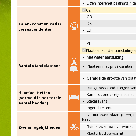
-
Eigen interenet pagina's in t
CZ
-
GB
-
DK
Talen- communicatie/
correspondentie
-
ESP
-
F
-
PL
Plaatsen zonder aansluitinge
-
Met water aansluiting
Aantal standplaatsen
-
Plaatsen met privé-sanitair
-
Gemidelde grootte van plaa
-
Bungalows zonder eigen sani
Huurfaciliteiten
-
Kamers zonder eigen sanitai
(vermeld in het totale
-
Stacaravans
aantal bedden)
-
Ingerichte tenten
-
Natuur zwemplaats (meer, riv
beek)
-
Buiten zwembad verwarmt
Zwemmogelijkheiden
-
Kleuterbad verwarmt