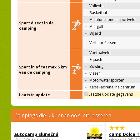
-
Volleybal
-
Basketbal
-
Multifunctioneel sportveld
Sport direct in de
-
Minigolf
camping
-
Biljard
-
Verhuur fietsen
-
Voetbalveld
-
Squash
-
Bowling
Sport in of tot max 5 km
van de camping
-
Vissen
-
Motorwatersporten
-
Kabel-adrenaline centrum
Laatste update gegevens
Laatste update
Campings die u kunnen ook interesseren
autocamp Slunečná
camp Dolce T
, 54344 Čistá v Krkonoších
Oblanov 37, 54101 