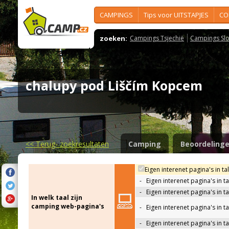
CAMPINGS
Tips voor UITSTAPJES
CO
zoeken:
Campings Tsjechië
Campings Slo
chalupy pod Liščím Kopcem
<<
Terug- zoekresultaten
Camping
Beoordeling
Eigen interenet pagina's in ta
-
Eigen interenet pagina's in t
-
Eigen interenet pagina's in t
In welk taal zijn
camping web-pagina's
-
Eigen interenet pagina's in t
-
Eigen interenet pagina's in ta