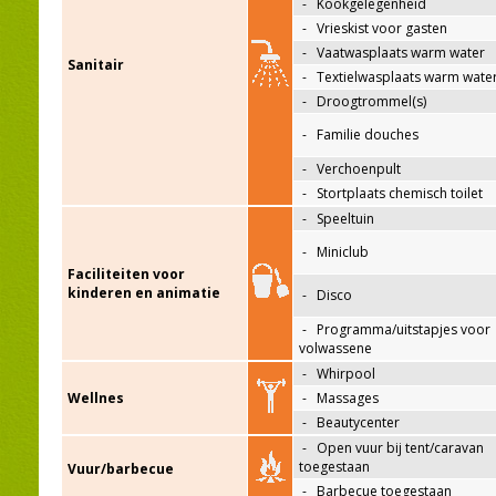
-
Kookgelegenheid
-
Vrieskist voor gasten
-
Vaatwasplaats warm water
Sanitair
-
Textielwasplaats warm wate
-
Droogtrommel(s)
-
Familie douches
-
Verchoenpult
-
Stortplaats chemisch toilet
-
Speeltuin
-
Miniclub
Faciliteiten voor
kinderen en animatie
-
Disco
-
Programma/uitstapjes voor
volwassene
-
Whirpool
Wellnes
-
Massages
-
Beautycenter
-
Open vuur bij tent/caravan
toegestaan
Vuur/barbecue
-
Barbecue toegestaan