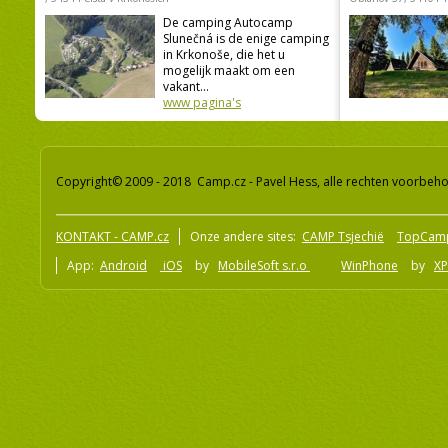
De camping Autocamp
Slunečná is de enige camping
in Krkonoše, die het u
mogelijk maakt om een
vakant...
www pagina's
Copyright© 2009 - 2018 Camp.cz - Pavel Hess, alle rechten voorbeh
KONTAKT - CAMP.cz
Onze andere sites:
CAMP Tsjechië
TopCam
App:
Android
iOS
by
MobileSoft s.r.o
WinPhone
by
XP