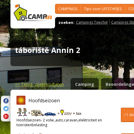
CAMPINGS
Tips voor UITSTAPJES
CO
zoeken:
Campings Tsjechië
Campings Slo
tábořiště Annín 2
<<
Terug- zoekresultaten
Camping
Beoordeling
Hoofdseizoen
/ 1 d
Hoofdseizoen- 2 volw.,auto,caravan,elektriciteit en
toeristenbelasting