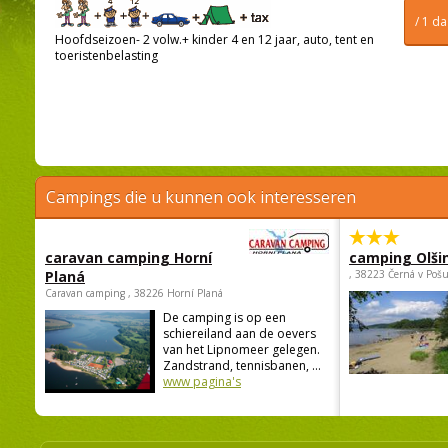
/ 1 d
Hoofdseizoen- 2 volw.+ kinder 4 en 12 jaar, auto, tent en
toeristenbelasting
Campings die u kunnen ook interesseren
caravan camping Horní
camping Olši
Planá
, 38223 Černá v Poš
Caravan camping , 38226 Horní Planá
De camping is op een
schiereiland aan de oevers
van het Lipnomeer gelegen.
Zandstrand, tennisbanen, ...
www pagina's