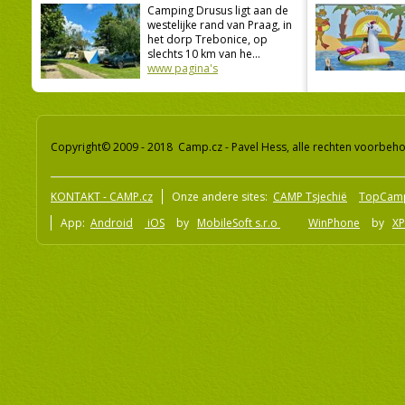
Camping Drusus ligt aan de
westelijke rand van Praag, in
het dorp Trebonice, op
slechts 10 km van he...
www pagina's
Copyright© 2009 - 2018 Camp.cz - Pavel Hess, alle rechten voorbeh
KONTAKT - CAMP.cz
Onze andere sites:
CAMP Tsjechië
TopCam
App:
Android
iOS
by
MobileSoft s.r.o
WinPhone
by
XP