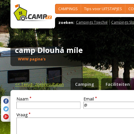
CAMPINGS
Tips voor UITSTAPJES
CO
zoeken:
Campings Tsjechië
Campings Slo
camp Dlouhá míle
WWW pagina's
<<
Terug- zoekresultaten
Camping
Faciliteiten
*
*
Naam
Email
*
Vraag