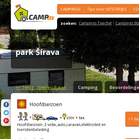
CAMPINGS
Tips voor UITSTAPJES
CO
zoeken:
Campings Tsjechië
Campings Slo
park Šírava
<<
Terug- zoekresultaten
Camping
Beoordeling
Hoofdseizoen
/ 1 d
Hoofdseizoen- 2 volw.,auto,caravan,elektriciteit en
toeristenbelasting