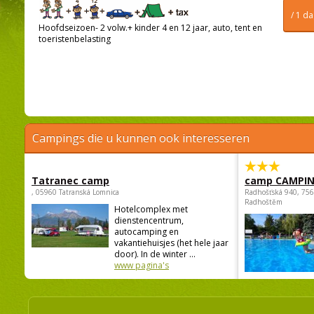
/ 1 d
Hoofdseizoen- 2 volw.+ kinder 4 en 12 jaar, auto, tent en
toeristenbelasting
Campings die u kunnen ook interesseren
Tatranec camp
camp CAMPI
, 05960 Tatranská Lomnica
Radhošťská 940, 75
Radhoštěm
Hotelcomplex met
dienstencentrum,
autocamping en
vakantiehuisjes (het hele jaar
door). In de winter ...
www pagina's