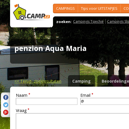
CAMPINGS
Tips voor UITSTAPJES
CO
zoeken:
Campings Tsjechië
Campings Slo
penzion Aqua Maria
<<
Terug- zoekresultaten
Camping
Beoordeling
*
*
Naam
Email
*
Vraag