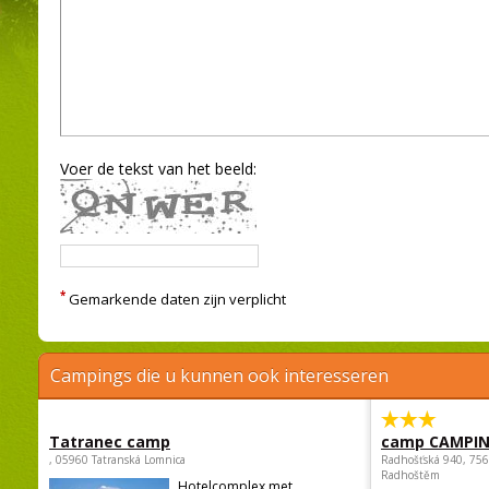
Voer de tekst van het beeld:
*
Gemarkende daten zijn verplicht
Campings die u kunnen ook interesseren
Tatranec camp
camp CAMPI
, 05960 Tatranská Lomnica
Radhošťská 940, 75
Radhoštěm
Hotelcomplex met