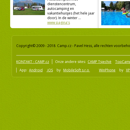
dienstencentrum,
autocamping en
vakantiehuisjes (het hele jaar
door). In de winter ...
www pagina's
Copyright© 2009 - 2018 Camp.cz - Pavel Hess, alle rechten voorbeh
KONTAKT - CAMP.cz
Onze andere sites:
CAMP Tsjechië
TopCam
App:
Android
iOS
by
MobileSoft s.r.o
WinPhone
by
XP