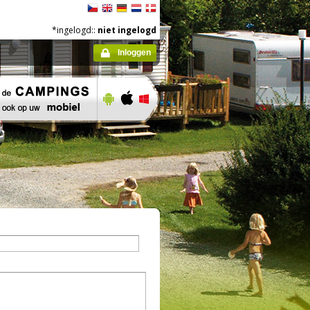
*ingelogd::
niet ingelogd
Inloggen