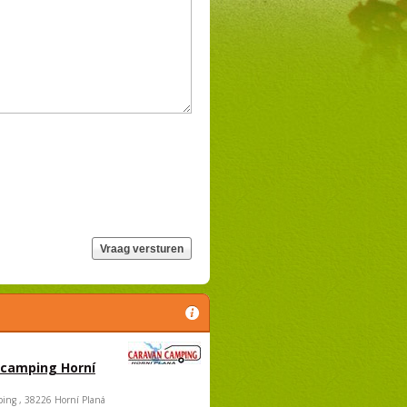
 camping Horní
ing , 38226 Horní Planá