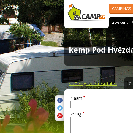
CAMPINGS
zoeken:
C
kemp Pod Hvěz
<<
Terug- zoekresultaten
C
*
Naam
*
Vraag