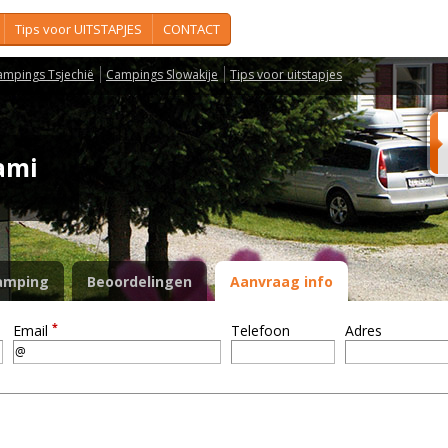
Tips voor UITSTAPJES
CONTACT
ampings Tsjechië
Campings Slowakije
Tips voor uitstapjes
dami
amping
Beoordelingen
Aanvraag info
*
Email
Telefoon
Adres