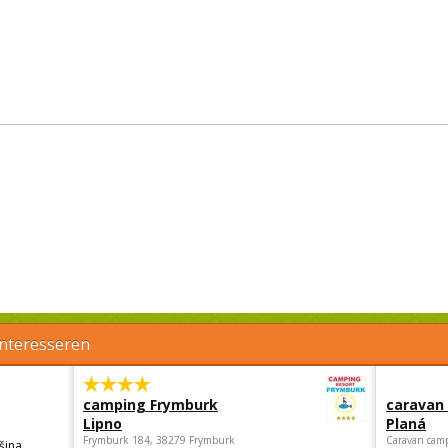
interesseren
camping Frymburk
caravan
Lipno
Planá
Frymburk 184, 38279 Frymburk
Caravan camp
šina