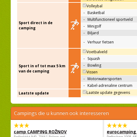
Volleybal
-
Basketbal
-
Multifunctioneel sportveld
Sport direct in de
-
Minigolf
camping
-
Biljard
-
Verhuur fietsen
Voetbalveld
-
Squash
-
Bowling
Sport in of tot max 5 km
van de camping
Vissen
-
Motorwatersporten
-
Kabel-adrenaline centrum
Laatste update gegevens
Laatste update
Campings die u kunnen ook interesseren
camp CAMPING ROŽNOV
eurocamping 
Radhošťská 940, 75661 Rožnov pod
Štefánikova 1008, 68