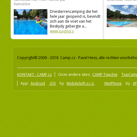
Radhoštěm
Driesterrencamping die het
hele jaar geopend is, bevindt
zich aan de voet van het
Beskydy gebergte a...
www pagina's
Copyright© 2009 - 2018 Camp.cz - Pavel Hess, alle rechten voorbeh
KONTAKT - CAMP.cz
Onze andere sites:
CAMP Tsjechië
TopCam
App:
Android
iOS
by
MobileSoft s.r.o
WinPhone
by
XP