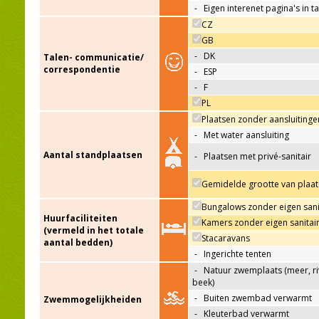
-
Eigen interenet pagina's in t
CZ
GB
-
DK
Talen- communicatie/
correspondentie
-
ESP
-
F
PL
Plaatsen zonder aansluitinge
-
Met water aansluiting
Aantal standplaatsen
-
Plaatsen met privé-sanitair
Gemidelde grootte van plaat
Bungalows zonder eigen sani
Huurfaciliteiten
Kamers zonder eigen sanitai
(vermeld in het totale
Stacaravans
aantal bedden)
-
Ingerichte tenten
-
Natuur zwemplaats (meer, riv
beek)
-
Buiten zwembad verwarmt
Zwemmogelijkheiden
-
Kleuterbad verwarmt