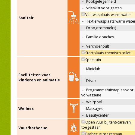
-
Kookgelegenheid
-
Vrieskist voor gasten
Vaatwasplaats warm water
Sanitair
-
Textielwasplaats warm wate
-
Droogtrommel(s)
-
Familie douches
-
Verchoenpult
Stortplaats chemisch toilet
Speeltuin
-
Miniclub
Faciliteiten voor
kinderen en animatie
-
Disco
-
Programma/uitstapjes voor
volwassene
-
Whirpool
Wellnes
-
Massages
-
Beautycenter
Open vuur bij tent/caravan
toegestaan
Vuur/barbecue
Barbecue toegestaan