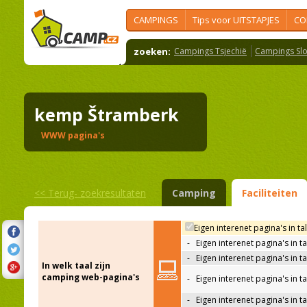
CAMPINGS
Tips voor UITSTAPJES
CO
zoeken:
Campings Tsjechië
Campings Slo
kemp Štramberk
WWW pagina's
<<
Terug- zoekresultaten
Camping
Faciliteiten
Eigen interenet pagina's in ta
-
Eigen interenet pagina's in t
-
Eigen interenet pagina's in t
In welk taal zijn
camping web-pagina's
-
Eigen interenet pagina's in t
-
Eigen interenet pagina's in ta