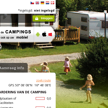
*ingelogd::
niet ingelogd
Inloggen
Aanvraag info
zoek route
GPS: 50° 08' 08"N 16° 48' 08"E
RDERING VAN DE CAMPING
dplaatsen of
0,0
aciliteiten
t/animatie
0,0