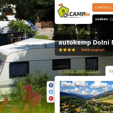
CAMPINGS
zoeken:
C
autokemp Dolní
WWW pagina's
<<
Terug- zoekresultaten
C