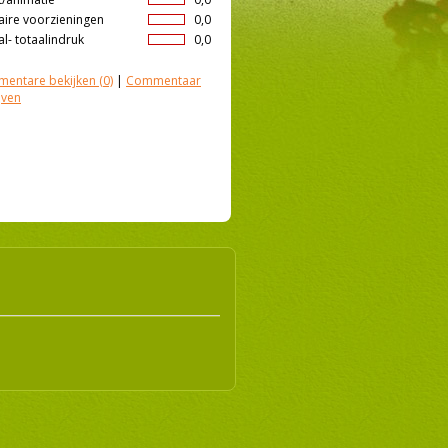
aire voorzieningen
0,0
l- totaalindruk
0,0
entare bekijken
(0)
|
Commentaar
jven