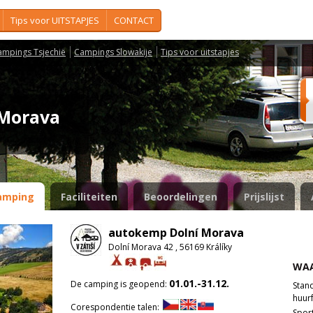
Tips voor UITSTAPJES
CONTACT
ampings Tsjechië
Campings Slowakije
Tips voor uitstapjes
 Morava
amping
Faciliteiten
Beoordelingen
Prijslijst
autokemp Dolní Morava
Dolní Morava 42 , 56169 Králíky
WAA
01.01.-31.12.
De camping is geopend:
Stan
huurf
Corespondentie talen:
Spor