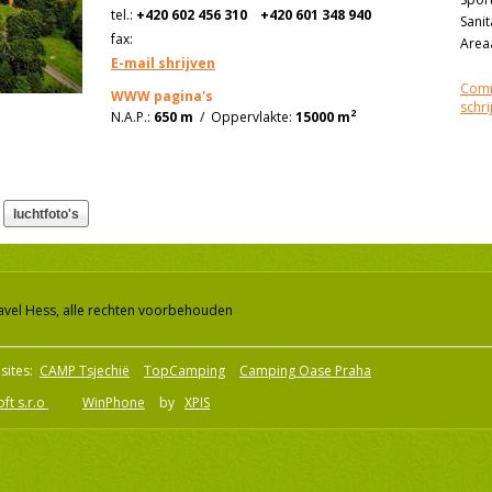
tel.:
+420 602 456 310
+420 601 348 940
Sanit
fax:
Areaa
E-mail shrijven
Comm
WWW pagina's
schri
2
N.A.P.:
650 m
/
Oppervlakte:
15000 m
avel Hess, alle rechten voorbehouden
sites:
CAMP Tsjechië
TopCamping
Camping Oase Praha
ft s.r.o
WinPhone
by
XPIS