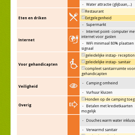
-
Water attractie (glijbaan,…)
Restaurant
Eten en driken
Eetgelegenheid
-
Supermarkt
-
Internet point- computer me
internet voor gasten
Internet
-
WiFi minimaal 80% plaatsen
signaal
geleidelijke instap- reception
geleidelijke instap- sanitair
Voor gehandicapten
compleet sanitairruimte voo
gehandicapten
-
Camping omheind
Veiligheid
-
Vurhuur kluizen
Honden op de camping toeg
Overig
-
Betalen met kredietkaarten
mogelijk
-
Douches warm water inklusi
-
Verwarmd sanitair