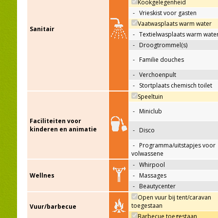
Kookgelegenheid
-
Vrieskist voor gasten
Vaatwasplaats warm water
Sanitair
-
Textielwasplaats warm wate
-
Droogtrommel(s)
-
Familie douches
-
Verchoenpult
-
Stortplaats chemisch toilet
Speeltuin
-
Miniclub
Faciliteiten voor
kinderen en animatie
-
Disco
-
Programma/uitstapjes voor
volwassene
-
Whirpool
Wellnes
-
Massages
-
Beautycenter
Open vuur bij tent/caravan
toegestaan
Vuur/barbecue
Barbecue toegestaan