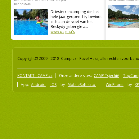
Radhoštěm
Driesterrencamping die het
hele jaar geopend is, bevindt
zich aan de voet van het
Beskydy gebergte a...
www pagina's
Copyright© 2009 - 2018 Camp.cz - Pavel Hess, alle rechten voorbeh
KONTAKT - CAMP.cz
Onze andere sites:
CAMP Tsjechië
TopCam
App:
Android
iOS
by
MobileSoft s.r.o
WinPhone
by
XP