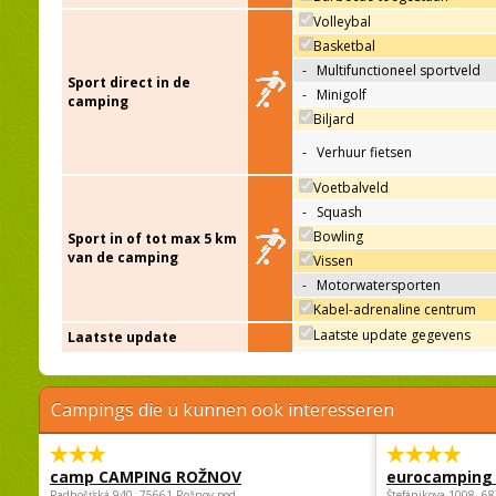
Volleybal
Basketbal
-
Multifunctioneel sportveld
Sport direct in de
-
Minigolf
camping
Biljard
-
Verhuur fietsen
Voetbalveld
-
Squash
Bowling
Sport in of tot max 5 km
van de camping
Vissen
-
Motorwatersporten
Kabel-adrenaline centrum
Laatste update gegevens
Laatste update
Campings die u kunnen ook interesseren
camp CAMPING ROŽNOV
eurocamping 
Radhošťská 940, 75661 Rožnov pod
Štefánikova 1008, 68