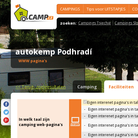
CAMPINGS
Tips voor UITSTAPJES
CO
zoeken:
Campings Tsjechië
Campings Slo
autokemp Podhradí
WWW pagina's
<<
Terug- zoekresultaten
Camping
Faciliteiten
Eigen interenet pagina's in ta
-
Eigen interenet pagina's in t
-
Eigen interenet pagina's in t
In welk taal zijn
camping web-pagina's
-
Eigen interenet pagina's in t
-
Eigen interenet pagina's in ta