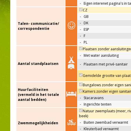
-
Eigen interenet pagina's in t
CZ
-
GB
-
DK
Talen- communicatie/
correspondentie
-
ESP
-
F
-
PL
Plaatsen zonder aansluitinge
-
Met water aansluiting
Aantal standplaatsen
-
Plaatsen met privé-sanitair
Gemidelde grootte van plaat
Bungalows zonder eigen sani
Huurfaciliteiten
Kamers zonder eigen sanitai
(vermeld in het totale
-
Stacaravans
aantal bedden)
-
Ingerichte tenten
Natuur zwemplaats (meer, riv
beek)
-
Buiten zwembad verwarmt
Zwemmogelijkheiden
-
Kleuterbad verwarmt