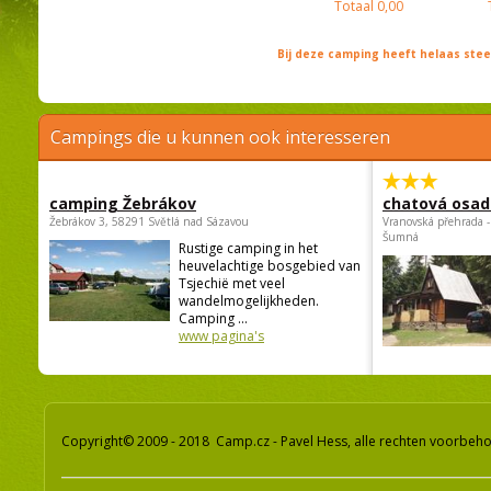
Totaal
0,00
Bij deze camping heeft helaas st
Campings die u kunnen ook interesseren
camping Žebrákov
chatová osad
Žebrákov 3, 58291 Světlá nad Sázavou
Vranovská přehrada -
Šumná
Rustige camping in het
heuvelachtige bosgebied van
Tsjechië met veel
wandelmogelijkheden.
Camping ...
www pagina's
Copyright© 2009 - 2018 Camp.cz - Pavel Hess, alle rechten voorbeh