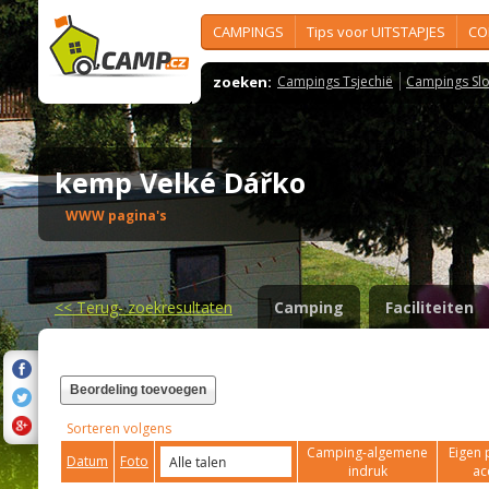
CAMPINGS
Tips voor UITSTAPJES
CO
zoeken:
Campings Tsjechië
Campings Slo
kemp Velké Dářko
WWW pagina's
<<
Terug- zoekresultaten
Camping
Faciliteiten
Beordeling toevoegen
Sorteren volgens
Camping-algemene
Eigen 
Datum
Foto
indruk
ac