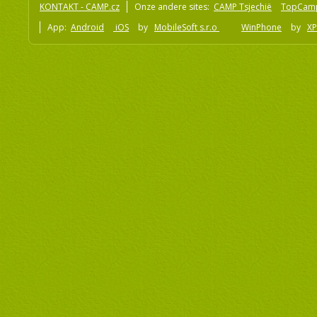
KONTAKT - CAMP.cz
Onze andere sites:
CAMP Tsjechië
TopCam
App:
Android
iOS
by
MobileSoft s.r.o
WinPhone
by
XP