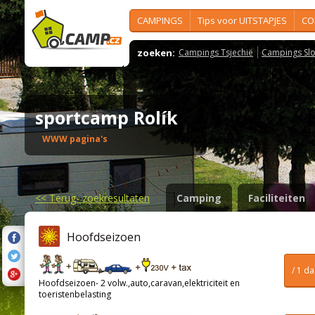
CAMPINGS
Tips voor UITSTAPJES
CO
zoeken:
Campings Tsjechië
Campings Slo
sportcamp Rolík
WWW pagina's
<<
Terug- zoekresultaten
Camping
Faciliteiten
Hoofdseizoen
/ 1 d
Hoofdseizoen- 2 volw.,auto,caravan,elektriciteit en
toeristenbelasting