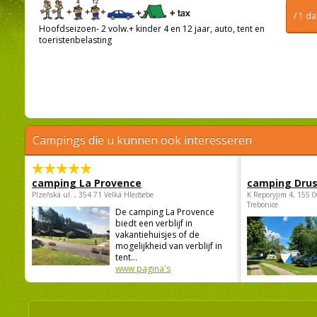
/ 1 d
Hoofdseizoen- 2 volw.+ kinder 4 en 12 jaar, auto, tent en
toeristenbelasting
Campings die u kunnen ook interesseren
camping La Provence
camping Dru
Plzeňská ul. , 354 71 Velká Hleďsebe
K Reporyjim 4, 155 0
Trebonice
De camping La Provence
biedt een verblijf in
vakantiehuisjes of de
mogelijkheid van verblijf in
tent...
www pagina's