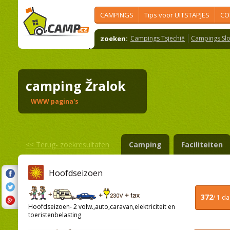
CAMPINGS
Tips voor UITSTAPJES
CO
zoeken:
Campings Tsjechië
Campings Slo
camping Žralok
WWW pagina's
<<
Terug- zoekresultaten
Camping
Faciliteiten
Hoofdseizoen
372
/ 1 d
Hoofdseizoen- 2 volw.,auto,caravan,elektriciteit en
toeristenbelasting