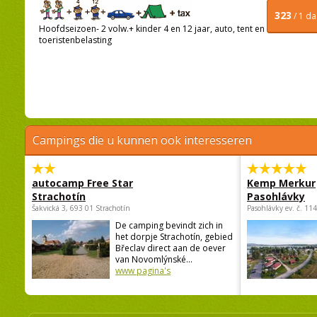
323
/ 1 d
Hoofdseizoen- 2 volw.+ kinder 4 en 12 jaar, auto, tent en
toeristenbelasting
Campings die u kunnen ook interesseren
autocamp Free Star
Kemp Merkur
Strachotín
Pasohlávky
Šakvická 3, 693 01 Strachotín
Pasohlávky ev. č. 11
De camping bevindt zich in
het dorpje Strachotín, gebied
Břeclav direct aan de oever
van Novomlýnské...
www pagina's