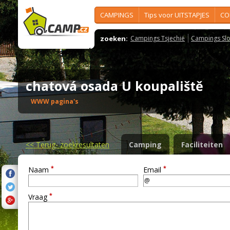
CAMPINGS
Tips voor UITSTAPJES
CO
zoeken:
Campings Tsjechië
Campings Slo
chatová osada U koupaliště
WWW pagina's
<<
Terug- zoekresultaten
Camping
Faciliteiten
*
*
Naam
Email
*
Vraag