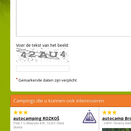
Voer de tekst van het beeld:
*
Gemarkende daten zijn verplicht
Campings die u kunnen ook interesseren
autocamping ROZKOŠ
autocamp Br
Třída.T.G.Masaryka 836, 55203 Česká
, 54941 Červený Kost
Skalice