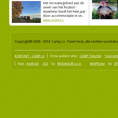
Het recreatiegebied aan de
oever van het Rozkoš-
stuwmeer biedt het hele jaar
door accommodatie in ve...
www pagina's
Copyright© 2009 - 2018 Camp.cz - Pavel Hess, alle rechten voorbeh
KONTAKT - CAMP.cz
Onze andere sites:
CAMP Tsjechië
TopCam
App:
Android
iOS
by
MobileSoft s.r.o
WinPhone
by
XP