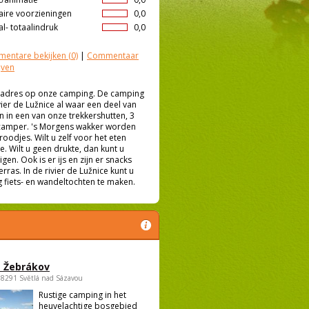
aire voorzieningen
0,0
l- totaalindruk
0,0
entare bekijken
(0)
|
Commentaar
jven
te adres op onze camping. De camping
vier de Lužnice al waar een deel van
n in een van onze trekkershutten, 3
f camper. 's Morgens wakker worden
odjes. Wilt u zelf voor het eten
e. Wilt u geen drukte, dan kunt u
gen. Ook is er ijs en zijn er snacks
rras. In de rivier de Lužnice kunt u
fiets- en wandeltochten te maken.
 Žebrákov
58291 Světlá nad Sázavou
Rustige camping in het
heuvelachtige bosgebied