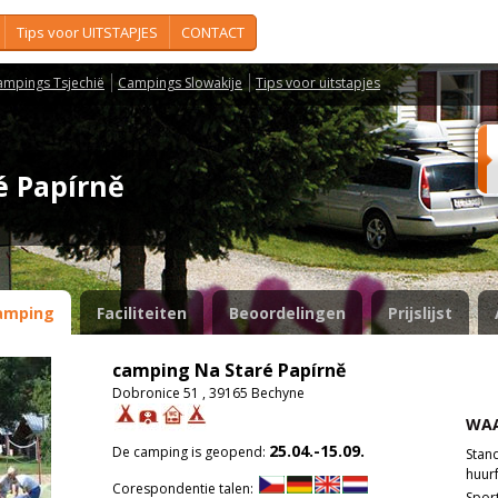
Tips voor UITSTAPJES
CONTACT
ampings Tsjechië
Campings Slowakije
Tips voor uitstapjes
é Papírně
amping
Faciliteiten
Beoordelingen
Prijslijst
camping Na Staré Papírně
Dobronice 51 , 39165 Bechyne
WAA
25.04.-15.09.
De camping is geopend:
Stan
huurf
Corespondentie talen:
Spor