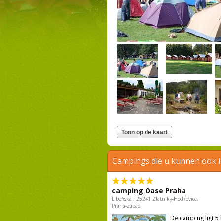
Campings die u kunnen ook 
camping Oase Praha
Libeňská , 25241 Zlatníky-Hodkovice,
Praha-západ
De camping ligt 5