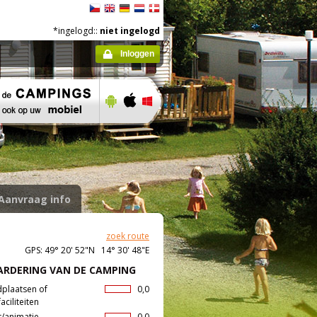
*ingelogd::
niet ingelogd
Inloggen
Aanvraag info
zoek route
GPS: 49° 20' 52"N 14° 30' 48"E
RDERING VAN DE CAMPING
dplaatsen of
0,0
aciliteiten
t/animatie
0,0