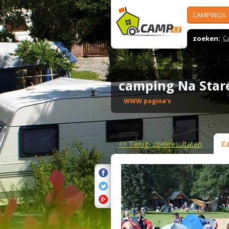
CAMPINGS
zoeken:
C
camping Na Star
WWW pagina's
<<
Terug- zoekresultaten
C