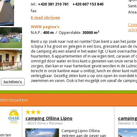
tel.:
+420 381 210 761
+420 607 153 840
Sanit
fax:
Areaa
E-mail shrijven
Comm
WWW pagina's
schri
2
N.A.P.:
400 m
/
Oppervlakte:
30000 m
Bent u op zoek naar rust en ruimte? Dan bent u aan het juis
is bijna 3 ha groot en gelegen in een bos, grenzend aan de ri
de camping als een eiland in het water ligt. U kunt overnachte
huurtenten, 6 appartementen of in uw eigen tent, caravan o
omringd door water en bos kunt u genieten van onze verse bro
zorgen, dan kan er naar hartenlust gevist worden in de Lužnic
terecht in onze kantine waar u ontbijt, lunch en diner kunt nutti
verkrijgbaar. Gezellig zitten kunt u op ons open én overdekt te
zwemmen en varen. Ook is het mogelijk om vanaf de camping 
interesseren
camping Olšina Lipno
camping
, 38223 Černá v Pošumaví
Žebrákov 3, 
Camping Lipno Olšina
 km ten
gelegen aan de oever van