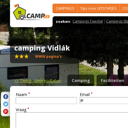
CAMPINGS
Tips voor UITSTAPJES
CO
zoeken:
Campings Tsjechië
Campings Slo
camping Vidlák
WWW pagina's
<<
Terug- zoekresultaten
Camping
Faciliteiten
*
*
Naam
Email
*
Vraag