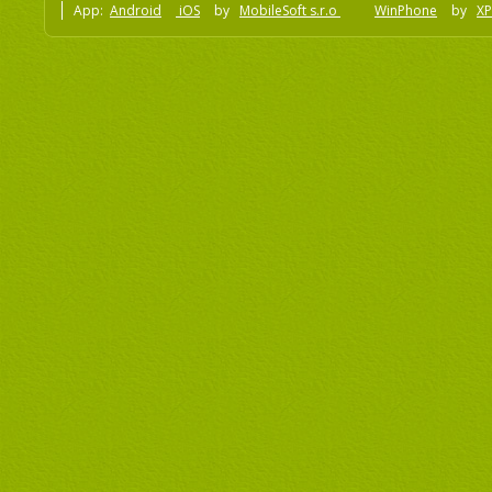
App:
Android
iOS
by
MobileSoft s.r.o
WinPhone
by
XP