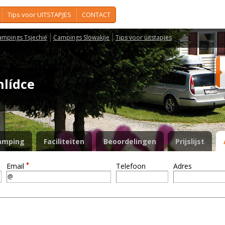
Tips voor UITSTAPJES
CONTACT
ampings Tsjechië
Campings Slowakije
Tips voor uitstapjes
hlídce
amping
Faciliteiten
Beoordelingen
Prijslijst
*
Email
Telefoon
Adres