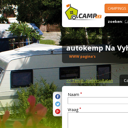
CAMPINGS
zoeken:
C
autokemp Na Vy
WWW pagina's
<<
Terug- zoekresultaten
C
*
Naam
*
Vraag