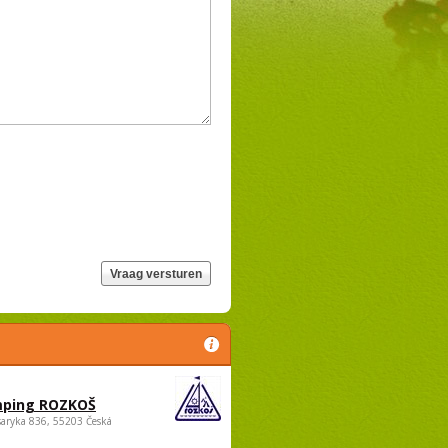
ping ROZKOŠ
saryka 836, 55203 Česká