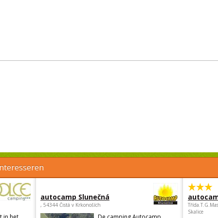
interesseren
autocamp Slunečná
autocam
, 54344 Čistá v Krkonoších
Třída.T.G.Ma
Skalice
 in het
De camping Autocamp