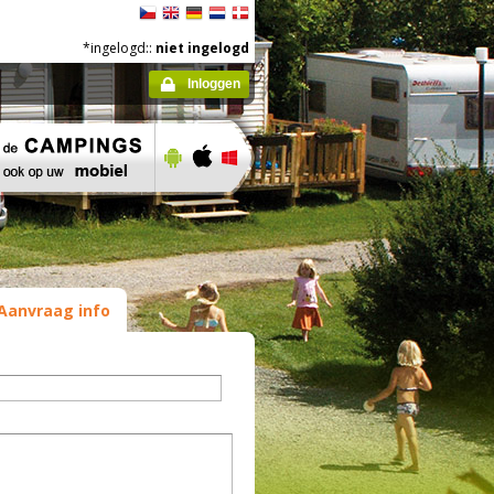
*ingelogd::
niet ingelogd
Inloggen
Aanvraag info