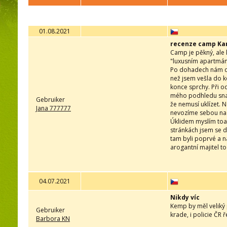
01.08.2021
recenze camp Kar
Camp je pěkný, ale kd
"luxusním apartmán
Po dohadech nám da
než jsem vešla do k
konce sprchy. Při o
mého podhledu snad 
Gebruiker
že nemusí uklízet. 
Jana 777777
nevozíme sebou na d
Úklidem myslím toale
stránkách jsem se 
tam byli poprvé a n
arogantní majitel to 
04.07.2021
Nikdy víc
Kemp by měl veliký 
Gebruiker
krade, i policie ČR 
Barbora KN