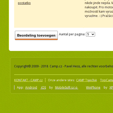
postatko
nikde jinde nepila. 
nakoupit. Pro motork
možností kam vyrazi
vyrazíme. :-) Pražáci
Aantal per pagina:
Beordeling toevoegen
Copyright© 2009 - 2018 Camp.cz - Pavel Hess, alle rechten voorbeh
KONTAKT - CAMP.cz
Onze andere sites:
CAMP Tsjechië
TopCam
App:
Android
iOS
by
MobileSoft s.r.o
WinPhone
by
XP