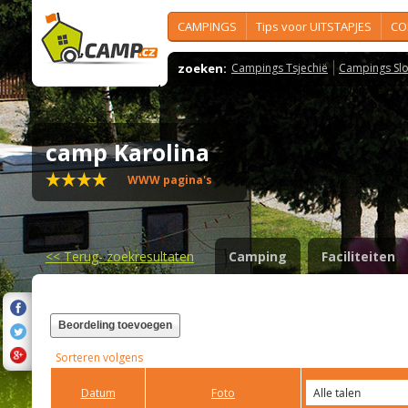
CAMPINGS
Tips voor UITSTAPJES
CO
zoeken:
Campings Tsjechië
Campings Slo
camp Karolina
WWW pagina's
<<
Terug- zoekresultaten
Camping
Faciliteiten
Beordeling toevoegen
Sorteren volgens
Datum
Foto