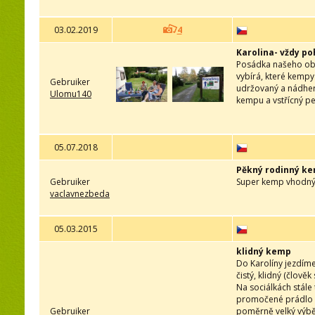
03.02.2019
4
Karolina- vždy p
Posádka našeho obyt
vybírá, které kempy
Gebruiker
udržovaný a nádhern
Ulomu140
kempu a vstřícný pe
05.07.2018
Pěkný rodinný k
Gebruiker
Super kemp vhodný 
vaclavnezbeda
05.03.2015
klidný kemp
Do Karolíny jezdíme
čistý, klidný (člově
Na sociálkách stále
promočené prádlo ne
Gebruiker
poměrně velký výběr