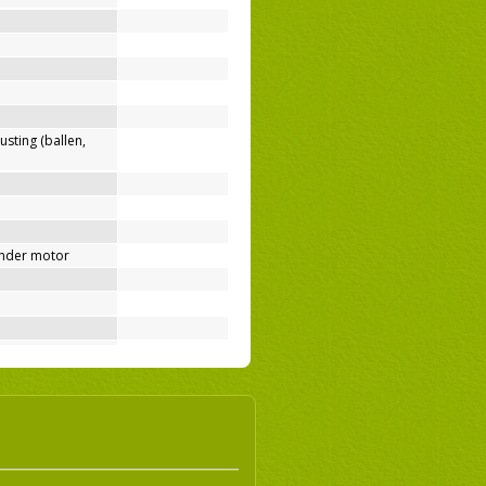
usting (ballen,
nder motor