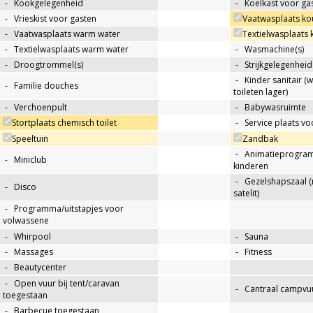
-
Kookgelegenheid
-
Koelkast voor ga
-
Vrieskist voor gasten
Vaatwasplaats ko
-
Vaatwasplaats warm water
Textielwasplaats
-
Textielwasplaats warm water
-
Wasmachine(s)
-
Droogtrommel(s)
-
Strijkgelegenheid
-
Kinder sanitair (
-
Familie douches
toileten lager)
-
Verchoenpult
-
Babywasruimte
Stortplaats chemisch toilet
-
Service plaats v
Speeltuin
Zandbak
-
Animatieprogra
-
Miniclub
kinderen
-
Gezelshapszaal (
-
Disco
satelit)
-
Programma/uitstapjes voor
volwassene
-
Whirpool
-
Sauna
-
Massages
-
Fitness
-
Beautycenter
-
Open vuur bij tent/caravan
-
Cantraal campvuu
toegestaan
-
Barbecue toegestaan