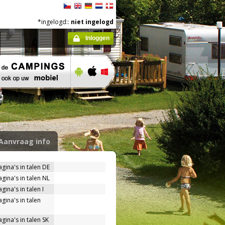
*ingelogd::
niet ingelogd
Inloggen
Aanvraag info
agina's in talen DE
agina's in talen NL
gina's in talen I
gina's in talen
gina's in talen SK