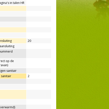
agina's in talen HR
nsluiting
20
aansluiting
enummerd
rect op de
ravan)
gen sanitair
sanitair
2
verwarmd)