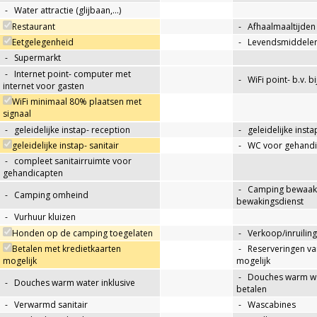
-
Water attractie (glijbaan,…)
Restaurant
-
Afhaalmaaltijden
Eetgelegenheid
-
Levendsmiddelen
-
Supermarkt
-
Internet point- computer met
-
WiFi point- b.v. b
internet voor gasten
WiFi minimaal 80% plaatsen met
signaal
-
geleidelijke instap- reception
-
geleidelijke insta
geleidelijke instap- sanitair
-
WC voor gehandi
-
compleet sanitairruimte voor
gehandicapten
-
Camping bewaakt
-
Camping omheind
bewakingsdienst
-
Vurhuur kluizen
Honden op de camping toegelaten
-
Verkoop/inruiling
Betalen met kredietkaarten
-
Reserveringen va
mogelijk
mogelijk
-
Douches warm wat
-
Douches warm water inklusive
betalen
-
Verwarmd sanitair
-
Wascabines