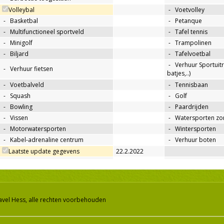
Volleybal
-
Voetvolley
-
Basketbal
-
Petanque
-
Multifunctioneel sportveld
-
Tafel tennis
-
Minigolf
-
Trampolinen
-
Biljard
-
Tafelvoetbal
-
Verhuur Sportuitr
-
Verhuur fietsen
batjes,..)
-
Voetbalveld
-
Tennisbaan
-
Squash
-
Golf
-
Bowling
-
Paardrijden
-
Vissen
-
Watersporten zo
-
Motorwatersporten
-
Wintersporten
-
Kabel-adrenaline centrum
-
Verhuur boten
Laatste update gegevens
22.2.2022
avel Hess, alle rechten voorbehouden