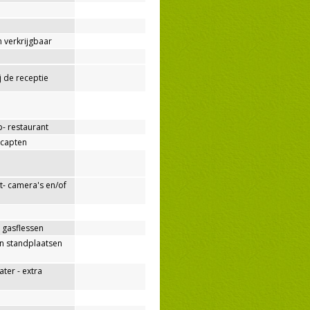
 verkrijgbaar
ij de receptie
p- restaurant
capten
- camera's en/of
 gasflessen
n standplaatsen
er - extra