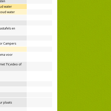
sten
ud water
 koud water
wastafels en
oor Campers
mma voor
met TV,video of
r plaats