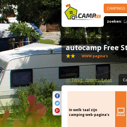
CAMPINGS
zoeken:
C
autocamp Free S
WWW pagina's
<<
Terug- zoekresultaten
C
In welk taal zijn
camping web-pagina's