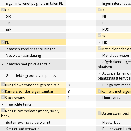
-
Eigen interenet pagina's in talen PL
-
Eigen interenet p
CZ
D
-
GB
-
NL
-
DK
-
I
-
ESP
-
RUS
-
F
SK
PL
-
HR
-
Plaatsen zonder aansluitingen
Met elektrische aa
-
Met water aansluiting
-
Met afvoerwater 
-
Afgebakende/g
-
Plaatsen met privé-sanitair
plaatsen
-
Auto parkeren di
-
Gemidelde grootte van plaats
plaats(naast tent/ca
Bungalows zonder eigen sanitair
9
-
Bungalows met ei
Kamers zonder eigen sanitair
3
Kamers met eigen 
Stacaravans
1
-
Huur caravans
-
Ingerichte tenten
Natuur zwemplaats (meer, rivier,
Buiten zwembad
beek)
-
Buiten zwembad verwarmt
-
Kleuterbad
-
Kleuterbad verwarmt
-
Binnenzwembad(