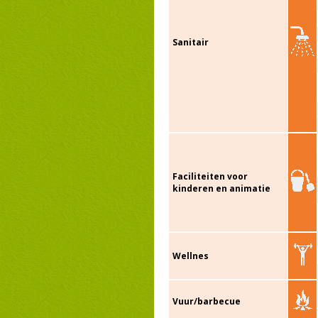
Sanitair
Faciliteiten voor
kinderen en animatie
Wellnes
Vuur/barbecue