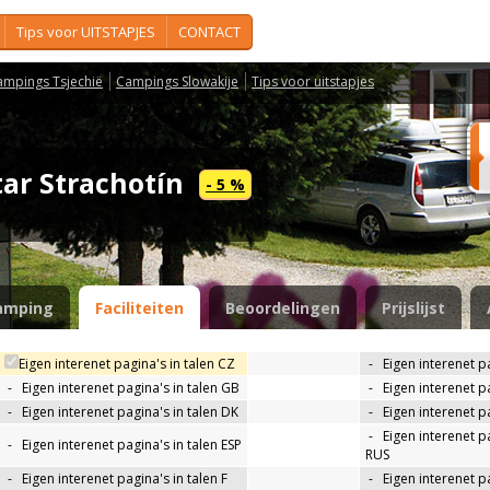
Tips voor UITSTAPJES
CONTACT
ampings Tsjechië
Campings Slowakije
Tips voor uitstapjes
tar Strachotín
- 5 %
amping
Faciliteiten
Beoordelingen
Prijslijst
Eigen interenet pagina's in talen CZ
-
Eigen interenet p
-
Eigen interenet pagina's in talen GB
-
Eigen interenet p
-
Eigen interenet pagina's in talen DK
-
Eigen interenet pa
-
Eigen interenet pa
-
Eigen interenet pagina's in talen ESP
RUS
-
Eigen interenet pagina's in talen F
-
Eigen interenet pa