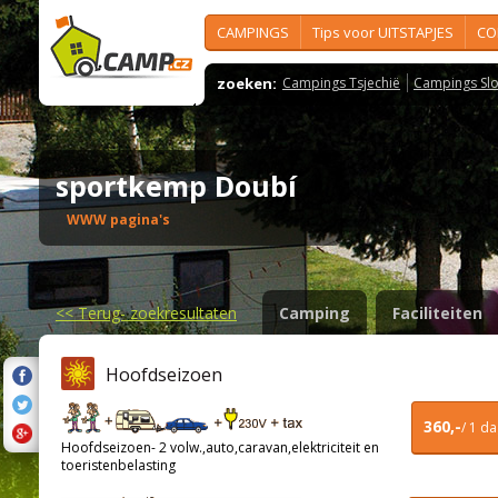
CAMPINGS
Tips voor UITSTAPJES
CO
zoeken:
Campings Tsjechië
Campings Slo
sportkemp Doubí
WWW pagina's
<<
Terug- zoekresultaten
Camping
Faciliteiten
Hoofdseizoen
360,-
/ 1 d
Hoofdseizoen- 2 volw.,auto,caravan,elektriciteit en
toeristenbelasting