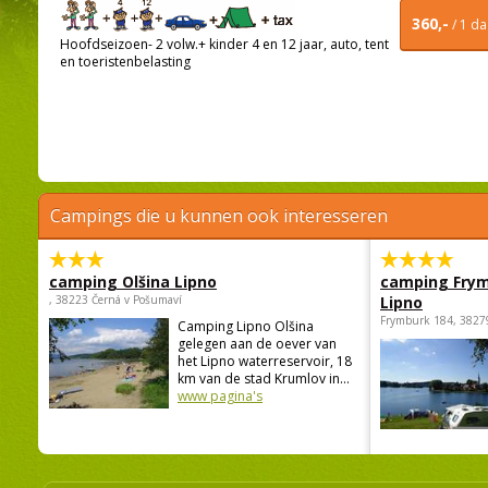
360,-
/ 1 d
Hoofdseizoen- 2 volw.+ kinder 4 en 12 jaar, auto, tent
en toeristenbelasting
Campings die u kunnen ook interesseren
camping Olšina Lipno
camping Fry
, 38223 Černá v Pošumaví
Lipno
Frymburk 184, 3827
Camping Lipno Olšina
gelegen aan de oever van
het Lipno waterreservoir, 18
km van de stad Krumlov in...
www pagina's