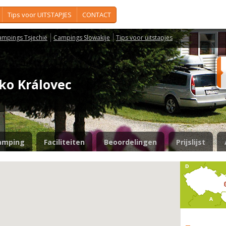
Tips voor UITSTAPJES
CONTACT
ampings Tsjechië
Campings Slowakije
Tips voor uitstapjes
sko Královec
amping
Faciliteiten
Beoordelingen
Prijslijst