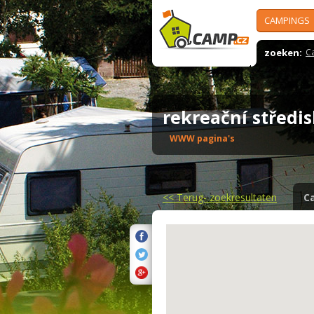
CAMPINGS
zoeken:
C
rekreační středi
WWW pagina's
<<
Terug- zoekresultaten
C