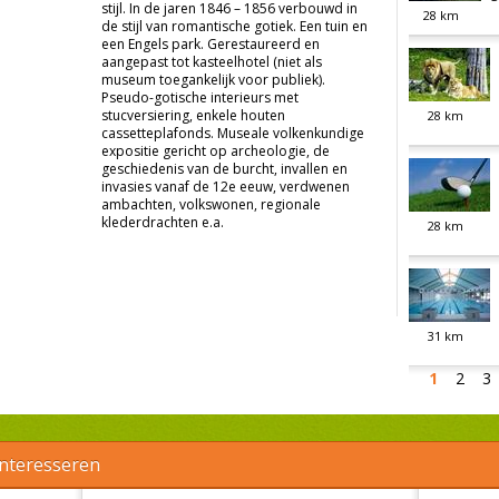
stijl. In de jaren 1846 – 1856 verbouwd in
28
km
de stijl van romantische gotiek. Een tuin en
een Engels park. Gerestaureerd en
aangepast tot kasteelhotel (niet als
museum toegankelijk voor publiek).
Pseudo-gotische interieurs met
stucversiering, enkele houten
28
km
cassetteplafonds. Museale volkenkundige
expositie gericht op archeologie, de
geschiedenis van de burcht, invallen en
invasies vanaf de 12e eeuw, verdwenen
ambachten, volkswonen, regionale
klederdrachten e.a.
28
km
31
km
1
2
3
interesseren