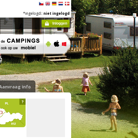
*ingelogd::
niet ingelogd
Inloggen
Aanvraag info
?