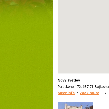
Nový Světlov
Palackého 172, 687 71 Bojkovic
Meer info
/
Zoek route
/