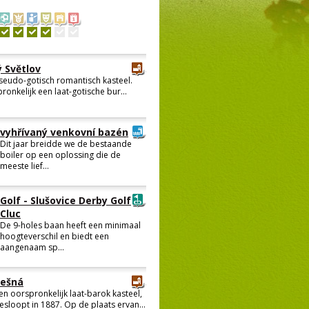
 Světlov
seudo-gotisch romantisch kasteel.
ronkelijk een laat-gotische bur...
vyhřívaný venkovní bazén
Dit jaar breidde we de bestaande
boiler op een oplossing die de
meeste lief...
Golf - Slušovice Derby Golf
Cluc
De 9-holes baan heeft een minimaal
hoogteverschil en biedt een
aangenaam sp...
Lešná
en oorspronkelijk laat-barok kasteel,
esloopt in 1887. Op de plaats ervan...