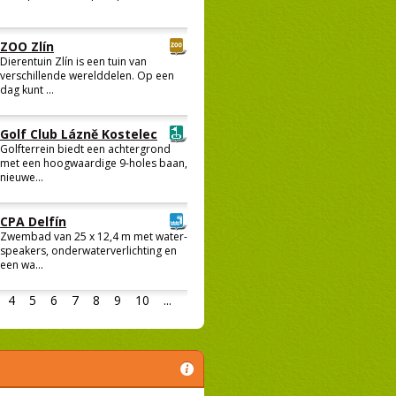
ZOO Zlín
Dierentuin Zlín is een tuin van
verschillende werelddelen. Op een
dag kunt ...
Golf Club Lázně Kostelec
Golfterrein biedt een achtergrond
met een hoogwaardige 9-holes baan,
nieuwe...
CPA Delfín
Zwembad van 25 x 12,4 m met water-
speakers, onderwaterverlichting en
een wa...
4
5
6
7
8
9
10
...