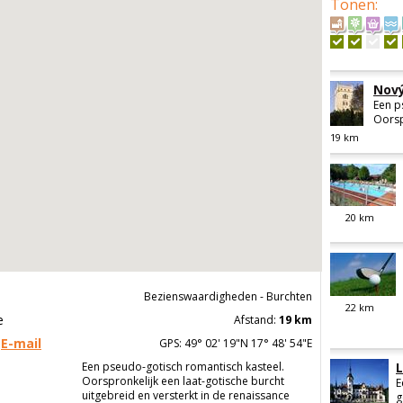
Tonen
:
Nový
Een p
Oorsp
19
km
20
km
Bezienswaardigheden - Burchten
22
km
e
Afstand:
19 km
E-mail
GPS: 49° 02' 19"N 17° 48' 54"E
Een pseudo-gotisch romantisch kasteel.
Oorspronkelijk een laat-gotische burcht
E
uitgebreid en versterkt in de renaissance
g