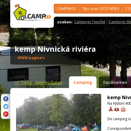
CAMPINGS
Tips voor UITSTAPJES
CO
zoeken:
Campings Tsjechië
Campings Slo
kemp Nivnická riviéra
WWW pagina's
<<
Terug- zoekresultaten
Camping
Faciliteiten
kemp Nivn
Na Výsluní 400
De camping i
Corespondenti