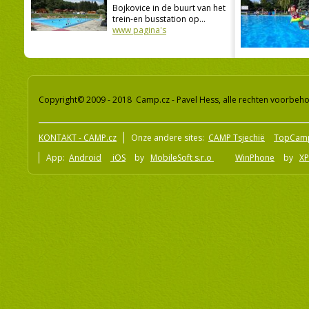
Bojkovice in de buurt van het
trein-en busstation op...
www pagina's
Copyright© 2009 - 2018 Camp.cz - Pavel Hess, alle rechten voorbeh
KONTAKT - CAMP.cz
Onze andere sites:
CAMP Tsjechië
TopCam
App:
Android
iOS
by
MobileSoft s.r.o
WinPhone
by
XP