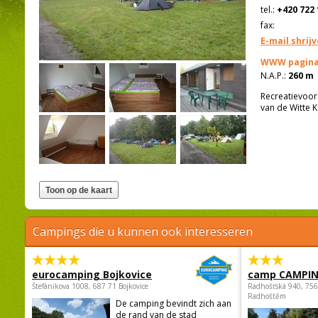
tel.:
+420 722 
fax:
E-mail shrij
WWW pagina
N.A.P.:
260 m
Recreatievoor
van de Witte 
Campings die u kunnen ook interesseren
eurocamping Bojkovice
camp CAMPI
Štefánikova 1008, 687 71 Bojkovice
Radhošťská 940, 75
Radhoštěm
De camping bevindt zich aan
de rand van de stad