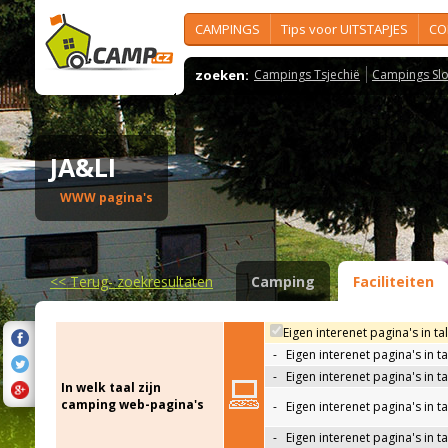
CAMPINGS
Tips voor UITSTAPJES
CO
zoeken:
Campings Tsjechië
Campings Slo
JA&LI
WWW pagina's
<<
Terug- zoekresultaten
Camping
Faciliteiten
Eigen interenet pagina's in ta
-
Eigen interenet pagina's in t
-
Eigen interenet pagina's in t
In welk taal zijn
camping web-pagina's
-
Eigen interenet pagina's in t
-
Eigen interenet pagina's in ta