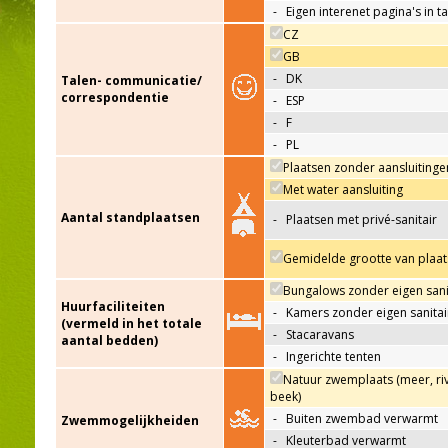
-
Eigen interenet pagina's in t
CZ
GB
-
DK
Talen- communicatie/
correspondentie
-
ESP
-
F
-
PL
Plaatsen zonder aansluitinge
Met water aansluiting
Aantal standplaatsen
-
Plaatsen met privé-sanitair
Gemidelde grootte van plaat
Bungalows zonder eigen sani
Huurfaciliteiten
-
Kamers zonder eigen sanitai
(vermeld in het totale
-
Stacaravans
aantal bedden)
-
Ingerichte tenten
Natuur zwemplaats (meer, riv
beek)
-
Buiten zwembad verwarmt
Zwemmogelijkheiden
-
Kleuterbad verwarmt