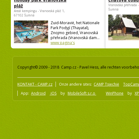
pláž
Vranovská přehrada -
Šumná
Areál kempingu - Vranovská pláž 1,
67102 Šumná
Zuid-Moravië, het Nationale
Park Podyjí (Thayatal),
Znojmo gebied, Vranovská
přehrada (Vranovská dam...
www pagina's
Copyright© 2009 - 2018 Camp.cz - Pavel Hess, alle rechten voorbeh
KONTAKT - CAMP.cz
Onze andere sites:
CAMP Tsjechië
TopCam
App:
Android
iOS
by
MobileSoft s.r.o
WinPhone
by
XP