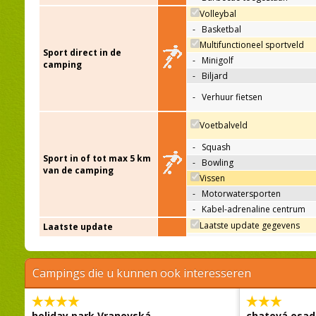
Volleybal
-
Basketbal
Multifunctioneel sportveld
Sport direct in de
-
Minigolf
camping
-
Biljard
-
Verhuur fietsen
Voetbalveld
-
Squash
Sport in of tot max 5 km
-
Bowling
van de camping
Vissen
-
Motorwatersporten
-
Kabel-adrenaline centrum
Laatste update gegevens
Laatste update
Campings die u kunnen ook interesseren
holiday park Vranovská
chatová osad