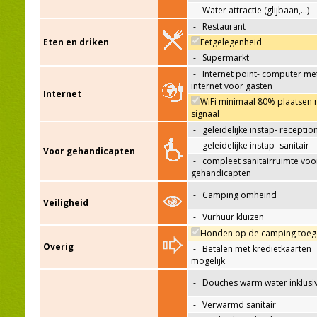
-
Water attractie (glijbaan,…)
-
Restaurant
Eten en driken
Eetgelegenheid
-
Supermarkt
-
Internet point- computer me
internet voor gasten
Internet
WiFi minimaal 80% plaatsen 
signaal
-
geleidelijke instap- receptio
-
geleidelijke instap- sanitair
Voor gehandicapten
-
compleet sanitairruimte voo
gehandicapten
-
Camping omheind
Veiligheid
-
Vurhuur kluizen
Honden op de camping toeg
Overig
-
Betalen met kredietkaarten
mogelijk
-
Douches warm water inklusi
-
Verwarmd sanitair