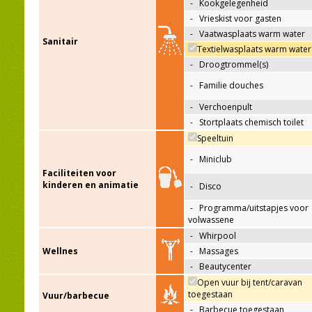
-
Kookgelegenheid
-
Vrieskist voor gasten
-
Vaatwasplaats warm water
Sanitair
Textielwasplaats warm water
-
Droogtrommel(s)
-
Familie douches
-
Verchoenpult
-
Stortplaats chemisch toilet
Speeltuin
-
Miniclub
Faciliteiten voor
kinderen en animatie
-
Disco
-
Programma/uitstapjes voor
volwassene
-
Whirpool
Wellnes
-
Massages
-
Beautycenter
Open vuur bij tent/caravan
toegestaan
Vuur/barbecue
-
Barbecue toegestaan