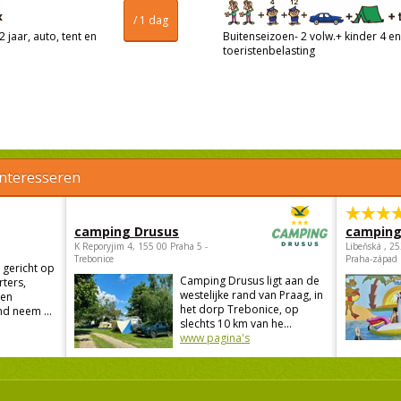
/ 1 dag
 jaar, auto, tent en
Buitenseizoen- 2 volw.+ kinder 4 en 
toeristenbelasting
interesseren
camping Drusus
camping
K Reporyjim 4, 155 00 Praha 5 -
Libeňská , 2
Trebonice
Praha-západ
 gericht op
Camping Drusus ligt aan de
rters,
westelijke rand van Praag, in
 en
het dorp Trebonice, op
d neem ...
slechts 10 km van he...
www pagina's