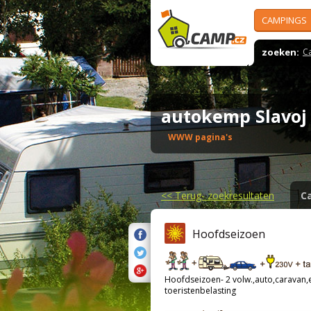
CAMPINGS
zoeken:
C
autokemp Slavoj
WWW pagina's
<<
Terug- zoekresultaten
C
Hoofdseizoen
Hoofdseizoen- 2 volw.,auto,caravan,el
toeristenbelasting