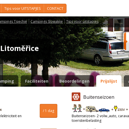
Tips voor UITSTAPJES
CONTACT
ampings Tsjechië
Campings Slowakije
Tips voor uitstapjes
 Litoměřice
amping
Faciliteiten
Beoordelingen
Prijslijst
Buitenseizoen
/ 1 dag
ektriciteit en
Buitenseizoen- 2 volw.,auto, caravan
toeristenbelasting