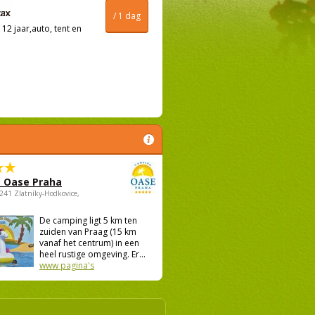
/ 1 dag
12 jaar,auto, tent en
 Oase Praha
5241 Zlatníky-Hodkovice,
De camping ligt 5 km ten
zuiden van Praag (15 km
vanaf het centrum) in een
heel rustige omgeving. Er...
www pagina's