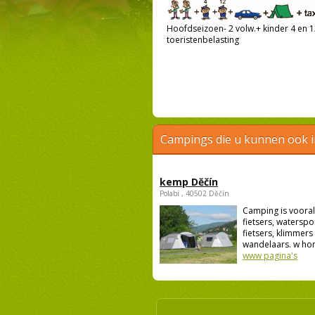
Hoofdseizoen- 2 volw.+ kinder 4 en 12
toeristenbelasting
Campings die u kunnen ook 
kemp Děčín
Polabí , 40502 Děčín
Camping is vooral
fietsers, waterspo
fietsers, klimmers
wandelaars. w hon
www pagina's