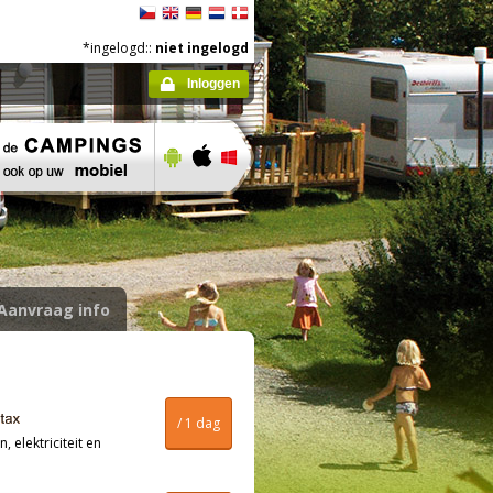
*ingelogd::
niet ingelogd
Inloggen
Aanvraag info
/ 1 dag
, elektriciteit en