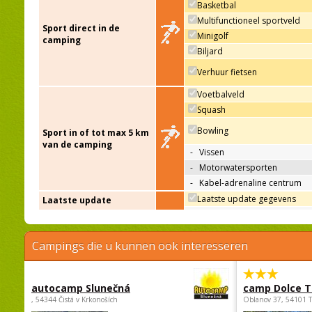
Basketbal
Multifunctioneel sportveld
Sport direct in de
Minigolf
camping
Biljard
Verhuur fietsen
Voetbalveld
Squash
Bowling
Sport in of tot max 5 km
van de camping
-
Vissen
-
Motorwatersporten
-
Kabel-adrenaline centrum
Laatste update gegevens
Laatste update
Campings die u kunnen ook interesseren
autocamp Slunečná
camp Dolce T
, 54344 Čistá v Krkonoších
Oblanov 37, 54101 