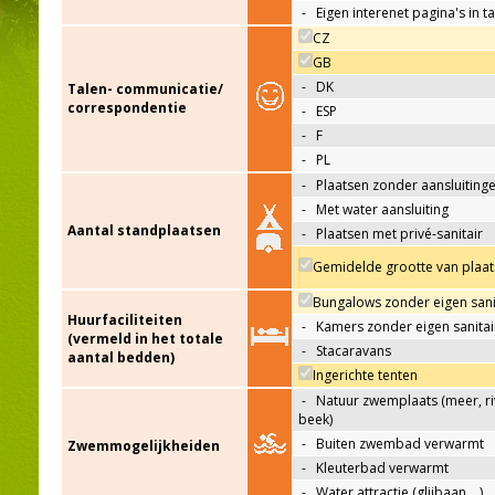
-
Eigen interenet pagina's in t
CZ
GB
-
DK
Talen- communicatie/
correspondentie
-
ESP
-
F
-
PL
-
Plaatsen zonder aansluiting
-
Met water aansluiting
Aantal standplaatsen
-
Plaatsen met privé-sanitair
Gemidelde grootte van plaat
Bungalows zonder eigen sani
Huurfaciliteiten
-
Kamers zonder eigen sanitai
(vermeld in het totale
-
Stacaravans
aantal bedden)
Ingerichte tenten
-
Natuur zwemplaats (meer, riv
beek)
-
Buiten zwembad verwarmt
Zwemmogelijkheiden
-
Kleuterbad verwarmt
-
Water attractie (glijbaan,…)