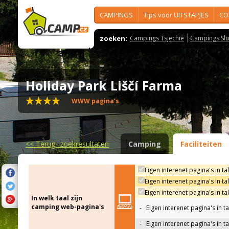
CAMPINGS
Tips voor UITSTAPJES
CO
zoeken:
Campings Tsjechië
Campings Slo
Holiday Park Liščí Farma
WWW pagina's
<<
Terug- zoekresultaten
Camping
Faciliteiten
Eigen interenet pagina's in ta
Eigen interenet pagina's in t
Eigen interenet pagina's in ta
In welk taal zijn
camping web-pagina's
-
Eigen interenet pagina's in t
-
Eigen interenet pagina's in ta