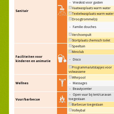
-
Vrieskist voor gasten
Vaatwasplaats warm water
Sanitair
Textielwasplaats warm water
Droogtrommel(s)
-
Familie douches
Verchoenpult
Stortplaats chemisch toilet
Speeltuin
Miniclub
Faciliteiten voor
-
Disco
kinderen en animatie
Programma/uitstapjes voor
volwassene
Whirpool
Wellnes
-
Massages
-
Beautycenter
-
Open vuur bij tent/caravan
toegestaan
Vuur/barbecue
Barbecue toegestaan
Volleybal