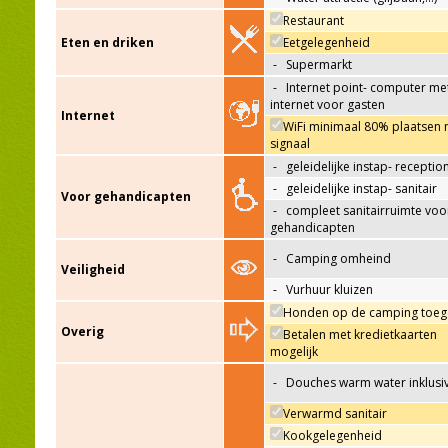
Restaurant
Eten en driken
Eetgelegenheid
-
Supermarkt
-
Internet point- computer me
internet voor gasten
Internet
WiFi minimaal 80% plaatsen 
signaal
-
geleidelijke instap- receptio
-
geleidelijke instap- sanitair
Voor gehandicapten
-
compleet sanitairruimte voo
gehandicapten
-
Camping omheind
Veiligheid
-
Vurhuur kluizen
Honden op de camping toeg
Overig
Betalen met kredietkaarten
mogelijk
-
Douches warm water inklusi
Verwarmd sanitair
Kookgelegenheid