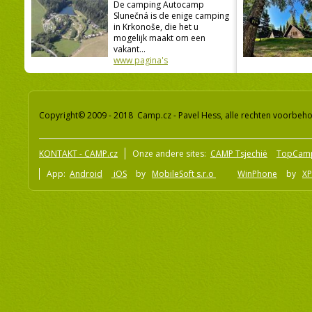
De camping Autocamp
Slunečná is de enige camping
in Krkonoše, die het u
mogelijk maakt om een
vakant...
www pagina's
Copyright© 2009 - 2018 Camp.cz - Pavel Hess, alle rechten voorbeh
KONTAKT - CAMP.cz
Onze andere sites:
CAMP Tsjechië
TopCam
App:
Android
iOS
by
MobileSoft s.r.o
WinPhone
by
XP