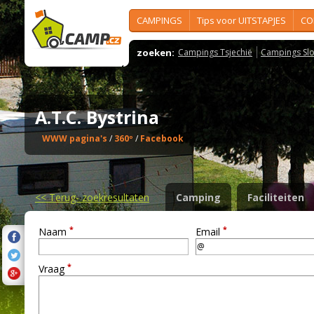
CAMPINGS
Tips voor UITSTAPJES
CO
zoeken:
Campings Tsjechië
Campings Slo
A.T.C. Bystrina
WWW pagina's
/
360º
/
Facebook
<<
Terug- zoekresultaten
Camping
Faciliteiten
*
*
Naam
Email
*
Vraag