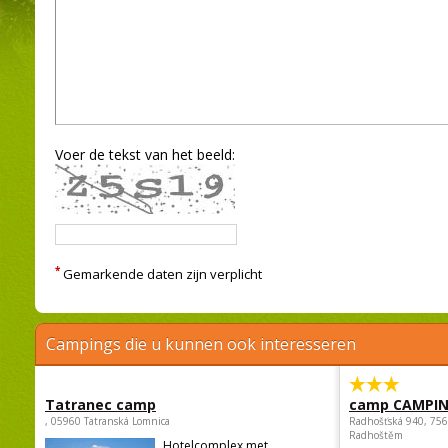
Voer de tekst van het beeld:
*
Gemarkende daten zijn verplicht
Campings die u kunnen ook interesseren
Tatranec camp
camp CAMPI
, 05960 Tatranská Lomnica
Radhošťská 940, 75
Radhoštěm
Hotelcomplex met