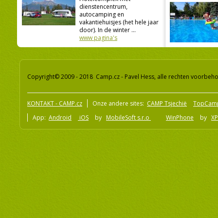
dienstencentrum,
autocamping en
vakantiehuisjes (het hele jaar
door). In de winter ...
www pagina's
Copyright© 2009 - 2018 Camp.cz - Pavel Hess, alle rechten voorbeh
KONTAKT - CAMP.cz
Onze andere sites:
CAMP Tsjechië
TopCam
App:
Android
iOS
by
MobileSoft s.r.o
WinPhone
by
XP