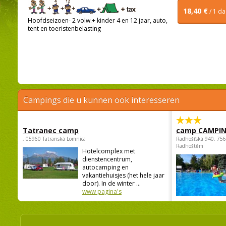
18,40 €
/ 1 d
Hoofdseizoen- 2 volw.+ kinder 4 en 12 jaar, auto,
tent en toeristenbelasting
Campings die u kunnen ook interesseren
Tatranec camp
camp CAMPI
, 05960 Tatranská Lomnica
Radhošťská 940, 75
Radhoštěm
Hotelcomplex met
dienstencentrum,
autocamping en
vakantiehuisjes (het hele jaar
door). In de winter ...
www pagina's