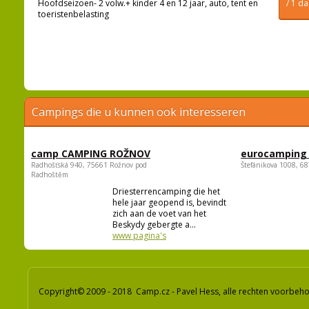
Hoofdseizoen- 2 volw.+ kinder 4 en 12 jaar, auto, tent en
/ 1 d
toeristenbelasting
Campings die u kunnen ook interesseren
camp CAMPING ROŽNOV
eurocamping 
Radhošťská 940, 75661 Rožnov pod
Štefánikova 1008, 68
Radhoštěm
Driesterrencamping die het
hele jaar geopend is, bevindt
zich aan de voet van het
Beskydy gebergte a...
www pagina's
Copyright© 2009 - 2018 Camp.cz - Pavel Hess, alle rechten voorbeh