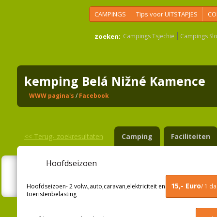
CAMPINGS
Tips voor UITSTAPJES
CO
zoeken:
Campings Tsjechië
Campings Slo
kemping Belá Nižné Kamence
WWW pagina's
/
Facebook
<<
Terug- zoekresultaten
Camping
Faciliteiten
Hoofdseizoen
15,- Euro
Hoofdseizoen- 2 volw.,auto,caravan,elektriciteit en
/ 1 d
toeristenbelasting