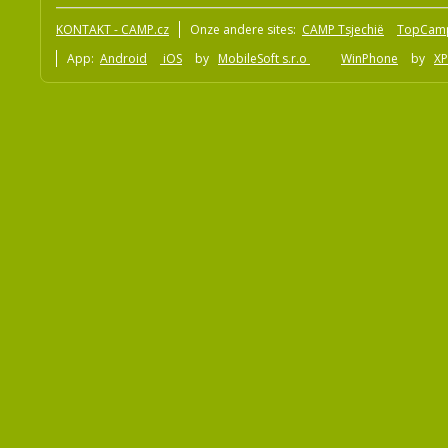
KONTAKT - CAMP.cz
Onze andere sites:
CAMP Tsjechië
TopCam
App:
Android
iOS
by
MobileSoft s.r.o
WinPhone
by
XP