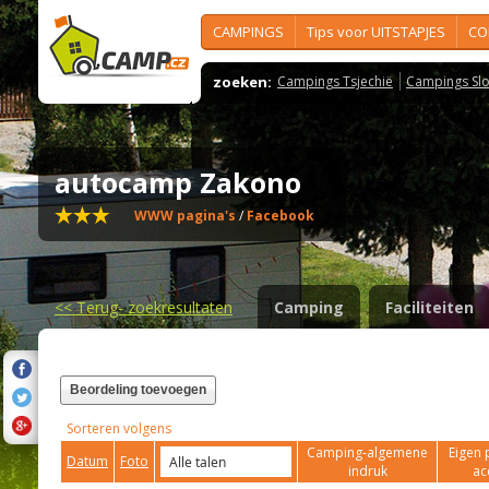
CAMPINGS
Tips voor UITSTAPJES
CO
zoeken:
Campings Tsjechië
Campings Slo
autocamp Zakono
WWW pagina's
/
Facebook
<<
Terug- zoekresultaten
Camping
Faciliteiten
Beordeling toevoegen
Sorteren volgens
Camping-algemene
Eigen 
Datum
Foto
indruk
ac