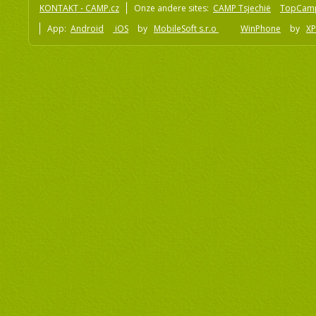
KONTAKT - CAMP.cz
Onze andere sites:
CAMP Tsjechië
TopCam
App:
Android
iOS
by
MobileSoft s.r.o
WinPhone
by
XP