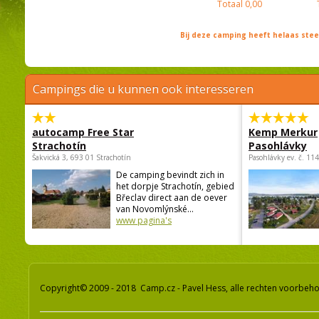
Totaal
0,00
Bij deze camping heeft helaas st
Campings die u kunnen ook interesseren
autocamp Free Star
Kemp Merkur
Strachotín
Pasohlávky
Šakvická 3, 693 01 Strachotín
Pasohlávky ev. č. 11
De camping bevindt zich in
het dorpje Strachotín, gebied
Břeclav direct aan de oever
van Novomlýnské...
www pagina's
Copyright© 2009 - 2018 Camp.cz - Pavel Hess, alle rechten voorbeh