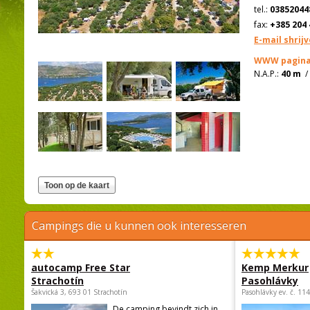
tel.:
03852044
fax:
+385 204 
E-mail shrij
WWW pagina
N.A.P.:
40 m
Campings die u kunnen ook interesseren
autocamp Free Star
Kemp Merkur
Strachotín
Pasohlávky
Šakvická 3, 693 01 Strachotín
Pasohlávky ev. č. 11
De camping bevindt zich in