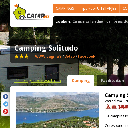
CAMPINGS
Tips voor UITSTAPJES
CO
zoeken:
Campings Tsjechië
Campings Slo
Camping Solitudo
WWW pagina's
/
Video
/
Facebook
<<
Terug- zoekresultaten
Camping
Faciliteiten
Camping S
Vatroslava Li
De camping i
Corespondenti