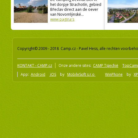
het dorpje Strachotín, gebied
Břeclav direct aan de oever
van Novomlýnské...
www pagina's
Copyright© 2009 - 2018 Camp.cz - Pavel Hess, alle rechten voorbeh
KONTAKT - CAMP.cz
Onze andere sites:
CAMP Tsjechië
TopCam
App:
Android
iOS
by
MobileSoft s.r.o
WinPhone
by
XP